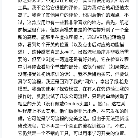
似之处太少，不足以让它成为一款值得使用的流程培训
工具。我不会给它很低的评价，因为我对它的期望值太
高了。我看了其他用户的评价，也同意他们的观点。不
过，这款应用也有一些我非常喜欢的地方。首先，纸老
虎模型很有用，但探索模式更是将体验提升到了一个全
新的高度。能够坐在虚拟座椅上，通过VR功能转动身
体，看到每个开关的位置（以及点击后对应的功能描
述），这种感觉真是太棒了。虽然流程顺序并非我所需
要的，但至少浏览一两遍还是有好处的。它在检查过程
中引导你查看每个单独的部分，这很有帮助（如果你还
没有接受过初始培训的话）。我不后悔购买它，但要认
真学习流程，我还是回到了我的“洞穴”，拿出了纸老虎
模型。我确实使用了探索模式，在有人在旁边验证我的
操作时，反复尝试了几次公司流程，只是简单地拨动了
相应的开关（没有佩戴Oculus头显）。然而，这在某
种程度上不太实用。他们做得非常出色，在它发布的时
候，它可能是学习流程的完美之选。但由于无法更新或
修改流程，它不再是一个真正的流程训练器了。不过，
它仍然是一个不错的工具，可以用来学习开关的位置、