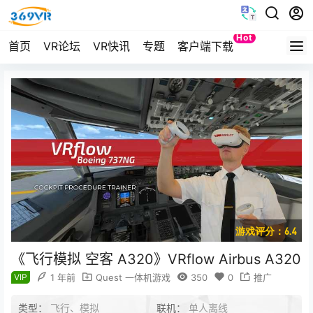
Hot
首页
VR论坛
VR快讯
专题
客户端下载
Quest
游戏评分：6.4
《飞行模拟 空客 A320》VRflow Airbus A320
VIP
1 年前
Quest 一体机游戏
350
0
推广
类型：
飞行、模拟
联机：
单人离线