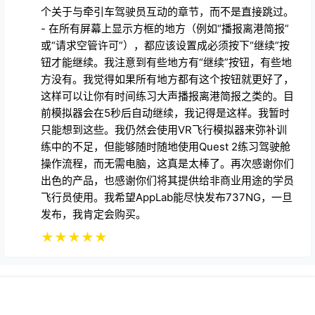
个关于与牵引车驾驶员互动的章节，而不是直接跳过。
- 在所有屏幕上显示方框的地方（例如“播报离港简报”
或“请求空管许可”），都应该设置成必须按下“继续”按
钮才能继续。我注意到有些地方有“继续”按钮，有些地
方没有。我觉得如果所有地方都有这个按钮就更好了，
这样可以让你有时间练习大声播报离港简报之类的。目
前模拟器会在5秒后自动继续，我记得是这样。我暂时
只能想到这些。我仍然会使用VR飞行模拟器来弥补训
练中的不足，但能够随时随地使用Quest 2练习驾驶舱
操作流程，而无需电脑，这真是太棒了。再次感谢你们
出色的产品，也感谢你们将其提供给非商业用途的学员
飞行员使用。我希望AppLab能尽快发布737NG，一旦
发布，我肯定会购买。
★
★
★
★
★
Copyright © 2026
369VR
首页
专题
会员
搜索
菜单
我的