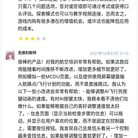
只需几个问题选项，答对或答错即可通过考试或获得口
头评估。探索模式也可以与教学视频连接，总而言之，
游戏内购有很多潜在的增值机会。或许这也能降低应用
的成本。
★
★
★
★
★
克维利斯特
2021年10月23日 21:10
很棒的产品！对我的航空培训非常有帮助。如果这款应
用能随着时间推移不断改进，增加更多细节就更好了，
例如模拟一些MCDU页面，以及提供使用屏幕键盘输
入航路点/飞行计划的功能，而不是直接跳过。我认为
以下一些小改进会非常有帮助：- 能够调整AI飞行员按
键动画的速度。有时AI按键太快，我根本看不清他们在
做什么。如果能够根据自己的喜好调整速度就太好
了。- 信息页面（显示当前检查步骤的信息）可以拖
动，并显示在用户喜欢的位置，而不是固定在控制器
上，需要按住按钮。我发现自己总是低头看另一个控制
器来查找信息，如果能够调整位置就更好了。- 增加一