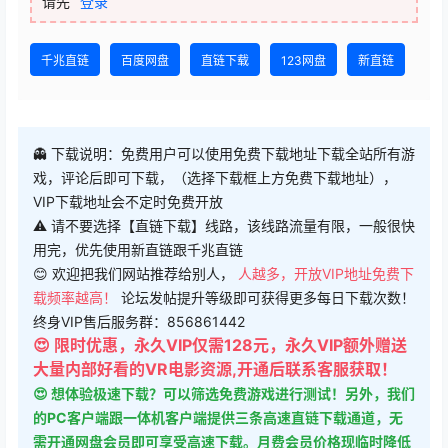
请先
登录
千兆直链
百度网盘
直链下载
123网盘
新直链
👻 下载说明：免费用户可以使用免费下载地址下载全站所有游
戏，评论后即可下载，（选择下载框上方免费下载地址），
VIP下载地址会不定时免费开放
⚠ 请不要选择【直链下载】线路，该线路流量有限，一般很快
用完，优先使用新直链跟千兆直链
😊 欢迎把我们网站推荐给别人，
人越多，开放VIP地址免费下
载频率越高！
论坛发帖提升等级即可获得更多每日下载次数！
终身VIP售后服务群：856861442
😍 限时优惠，永久VIP仅需128元，永久VIP额外赠送
大量内部好看的VR电影资源,开通后联系客服获取！
😍 想体验极速下载？可以筛选免费游戏进行测试！另外，我们
的PC客户端跟一体机客户端提供三条高速直链下载通道，无
需开通网盘会员即可享受高速下载。月费会员价格现临时降低