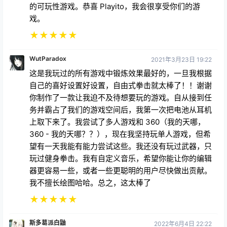
的可玩性游戏。恭喜 Playito，我会很享受你们的游
戏。
★
★
★
★
★
WutParadox
2021年3月23日 19:22
这是我玩过的所有游戏中锻炼效果最好的，一旦我根据
自己的喜好设置好设置，自由式拳击就太棒了！！谢谢
你制作了一款让我迫不及待想要玩的游戏。自从接到任
务并霸占了我们的游戏空间后，我第一次把电池从耳机
上取下来了。我尝试了多人游戏和 360（我的天哪，
360 - 我的天哪？？），现在我坚持玩单人游戏，但希
望有一天我能有能力尝试这些。我还没有玩过武器，只
玩过健身拳击。我有自定义音乐，希望你能让你的编辑
器更容易一些，或者一些更聪明的用户尽快做出贡献。
我不擅长绘图哈哈。总之，这太棒了
★
★
★
★
★
斯多葛派白鼬
2022年6月4日 22:22