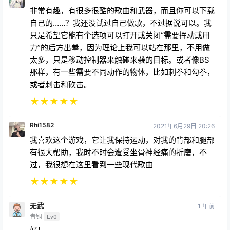
非常有趣，有很多很酷的歌曲和武器，而且你可以下载
自己的……？我还没试过自己做歌，不过据说可以。我
只是希望它能有个选项可以打开或关闭“需要挥动或用
力”的后方出拳，因为理论上我可以站在那里，不用做
太多，只是移动控制器来触碰来袭的目标。或者像BS
那样，有一些需要不同动作的物体，比如刺拳和勾拳，
或者刺击和砍击。
★
★
★
★
★
Rhi1582
2021年6月29日 20:26
我喜欢这个游戏，它让我保持运动，对我的背部和腿部
有很大帮助，我时不时会遭受坐骨神经痛的折磨，不
过，我很想在这里看到一些现代歌曲
★
★
★
★
★
无武
1 年前
青铜
Lv0