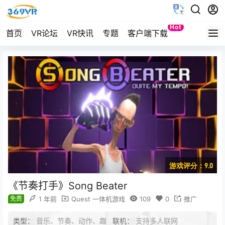
Hot
首页
VR论坛
VR快讯
专题
客户端下载
Quest
游戏评分：9.0
《节奏打手》Song Beater
免费
1 年前
Quest 一体机游戏
109
0
推广
类型：
音乐、节奏、动作、趣
联机：
支持多人联网