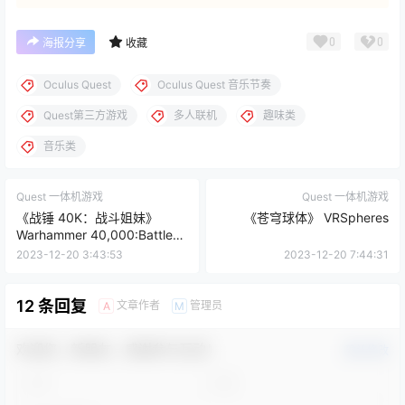
0
0
海报分享
收藏
Oculus Quest
Oculus Quest 音乐节奏
Quest第三方游戏
多人联机
趣味类
音乐类
Quest 一体机游戏
Quest 一体机游戏
《战锤 40K：战斗姐妹》
《苍穹球体》 VRSpheres
Warhammer 40,000:Battle
Sister
2023-12-20 3:43:53
2023-12-20 7:44:31
12 条回复
文章作者
管理员
A
M
欢迎您，新朋友，感谢参与互动！
确认修改