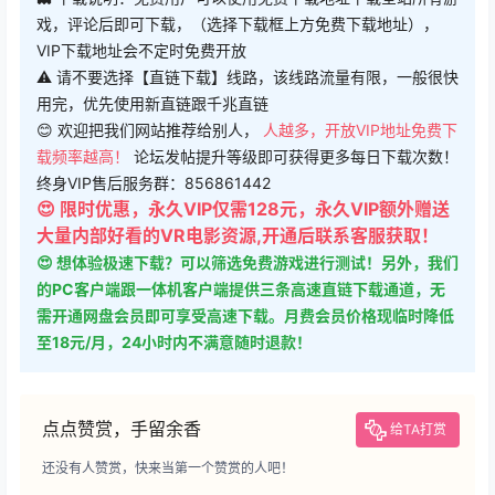
戏，评论后即可下载，（选择下载框上方免费下载地址），
VIP下载地址会不定时免费开放
⚠ 请不要选择【直链下载】线路，该线路流量有限，一般很快
用完，优先使用新直链跟千兆直链
😊 欢迎把我们网站推荐给别人，
人越多，开放VIP地址免费下
载频率越高！
论坛发帖提升等级即可获得更多每日下载次数！
终身VIP售后服务群：856861442
😍 限时优惠，永久VIP仅需128元，永久VIP额外赠送
大量内部好看的VR电影资源,开通后联系客服获取！
😍 想体验极速下载？可以筛选免费游戏进行测试！另外，我们
的PC客户端跟一体机客户端提供三条高速直链下载通道，无
需开通网盘会员即可享受高速下载。月费会员价格现临时降低
至18元/月，24小时内不满意随时退款！
点点赞赏，手留余香
给TA打赏
还没有人赞赏，快来当第一个赞赏的人吧！