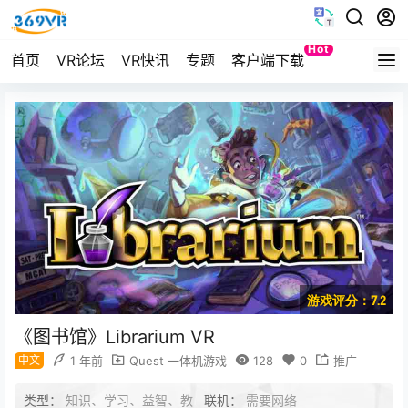
Hot
首页
VR论坛
VR快讯
专题
客户端下载
Quest
游戏评分：7.2
《图书馆》Librarium VR
中文
1 年前
Quest 一体机游戏
128
0
推广
类型：
知识、学习、益智、教
联机：
需要网络