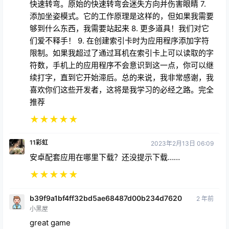
快速转弯。原始的快速转弯会迷失方向并伤害眼睛 7.
添加坐姿模式。它的工作原理是这样的，但如果我需要
够到什么东西，我需要站起来 8. 更多道具！我们对它
们爱不释手！ 9. 在创建索引卡时为应用程序添加字符
限制。如果我超过了通过耳机在索引卡上可以读取的字
符数，手机上的应用程序不会意识到这一点，你可以继
续打字，直到它开始滞后。总的来说，我非常感谢，我
喜欢你们这些开发者，这将是我学习的必经之路。完全
推荐
★
★
★
★
★
11彩虹
2023年2月13日 06:09
安卓配套应用在哪里下载？还没提示下载……
★
★
★
★
★
b39f9a1bf4ff32bd5ae68487d00b234d7620
2 年前
小黑屋
great game