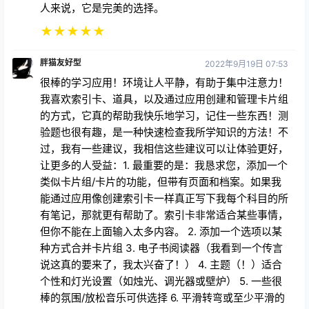
人来说，它是完美的选择。
★
★
★
★
★
胖猫友好型
2022年9月19日 07:53
很棒的学习应用！环境让人平静，有助于集中注意力！
我喜欢索引卡、道具，以及通过应用创建和管理卡片组
的方式，它真的帮助我快乐地学习，记住一些东西！测
验题也很有趣，是一种快速检查我所学知识的方法！不
过，我有一些建议，我相信这些建议可以让体验更好，
让更多的人受益：1. 最重要的是：我恳求您，添加一个
类似卡片组/卡片的功能，但带有页面和档案。如果我
能通过应用像创建索引卡一样真正写下我每个科目的所
有笔记，那就更有帮助了。索引卡非常适合某些事情，
但你不能在上面输入太多内容。 2. 添加一个选项以某
种方式合并卡片组 3. 电子书阅读器（我看到一个传言
说这真的要来了，我太兴奋了！） 4. 主题（！）适合
个性和灯光设置（如烛光、调光器或壁炉） 5. 一些很
棒的氛围/放松音乐可供选择 6. 平滑转弯或至少平滑的