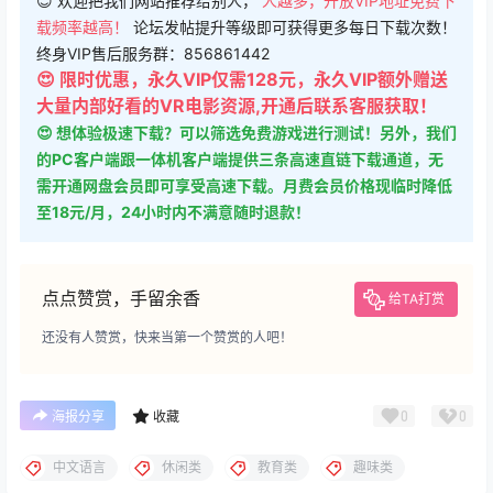
😊 欢迎把我们网站推荐给别人，
人越多，开放VIP地址免费下
载频率越高！
论坛发帖提升等级即可获得更多每日下载次数！
终身VIP售后服务群：856861442
😍 限时优惠，永久VIP仅需128元，永久VIP额外赠送
大量内部好看的VR电影资源,开通后联系客服获取！
😍 想体验极速下载？可以筛选免费游戏进行测试！另外，我们
的PC客户端跟一体机客户端提供三条高速直链下载通道，无
需开通网盘会员即可享受高速下载。月费会员价格现临时降低
至18元/月，24小时内不满意随时退款！
点点赞赏，手留余香
给TA打赏
还没有人赞赏，快来当第一个赞赏的人吧！
0
0
海报分享
收藏
中文语言
休闲类
教育类
趣味类