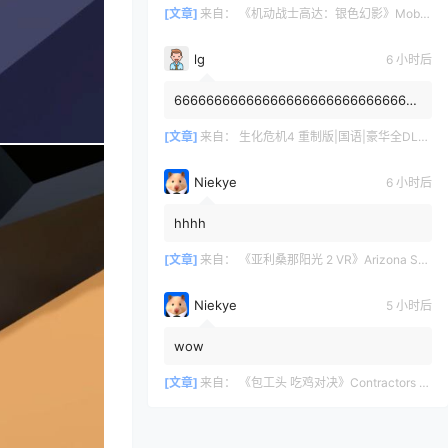
1/144 а так я пропустил хайп данно...
[文章]
来自：
《机动战士高达：银色幻影》Mobile Suit Gundam: Silver Phantom
lg
6 小时后
6666666666666666666666666666666
6666666
[文章]
来自：
生化危机4 重制版|国语|豪华全DLC（Resident Evil 4 VR）
Niekye
6 小时后
hhhh
[文章]
来自：
《亚利桑那阳光 2 VR》Arizona Sunshine® 2
Niekye
5 小时后
wow
[文章]
来自：
《包工头 吃鸡对决》Contractors Showdown