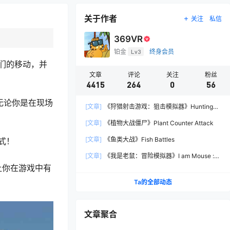
关于作者
关注
私信
369VR
铂金
Lv3
终身会员
们的移动，并
文章
评论
关注
粉丝
4415
264
0
56
无论你是在现场
[文章]
《狩猎射击游戏：狙击模拟器》Hunting
Shooter: Sniper Simulator
[文章]
《植物大战僵尸》Plant Counter Attack
[文章]
《鱼类大战》Fish Battles
式！
[文章]
《我是老鼠：冒险模拟器》I am Mouse :
Adventure Simulator
让你在游戏中有
Ta的全部动态
文章聚合