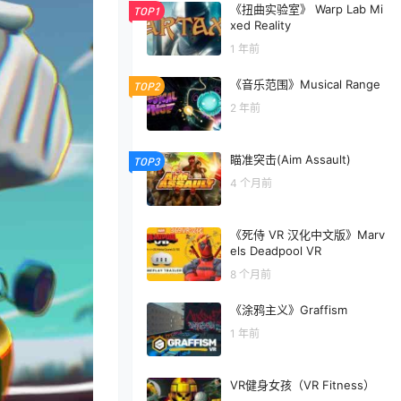
《扭曲实验室》 Warp Lab Mi
TOP1
xed Reality
1 年前
《音乐范围》Musical Range
TOP2
2 年前
瞄准突击(Aim Assault)
TOP3
4 个月前
《死侍 VR 汉化中文版》Marv
els Deadpool VR
8 个月前
《涂鸦主义》Graffism
1 年前
VR健身女孩（VR Fitness）