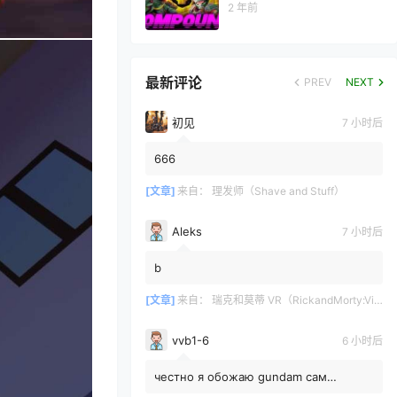
2 年前
最新评论
PREV
NEXT
初见
7 小时后
666
[文章]
来自：
理发师（Shave and Stuff）
Aleks
7 小时后
b
[文章]
来自：
瑞克和莫蒂 VR（RickandMorty:VirtualRick-ality）
vvb1-6
6 小时后
честно я обожаю gundam сам
собирал модельку rx78-2 rg жаль что