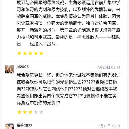
展到与帝国军的最终决战，主角必须运用在前几集中学
习和练习的光剑和原力技能，以及额外的武器装备，来
战胜帝国军的威胁。本集剧情被认为是最佳体验，因为
它让玩家扮演一位强大的绝地武士，独自对抗帝国军，
展开一场激烈的战斗。第三章的光剑道场模式增强了原
力技能和可用武器。最棒的是，标志性敌人——冲锋队
员——也加入了战斗。
★
★
★
★
★
jd2005
7月20日 02:14
我希望它更长一些，但总体来说游戏不错他们有光剑训
练我喜欢你可以把你的光剑扔进去??????当你把它扔
向??冲锋队时它会刺伤他们??????绝对会继续故事我
希望他们能出第四个来完成它????很遗憾你不能在实
际游戏中扔你的光剑??
★
★
★
★
★
杀手.1977
7月19日 18:31