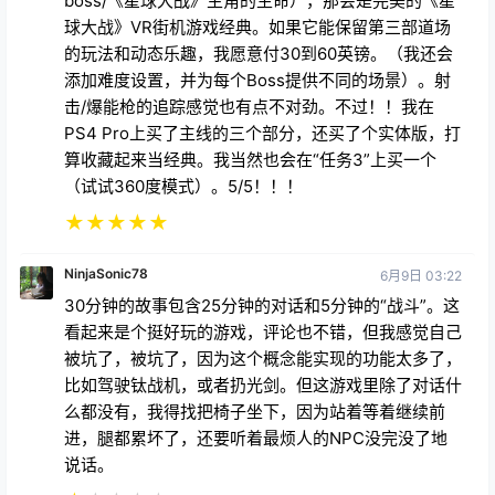
boss/《星球大战》主角的生命），那会是完美的《星
球大战》VR街机游戏经典。如果它能保留第三部道场
的玩法和动态乐趣，我愿意付30到60英镑。（我还会
添加难度设置，并为每个Boss提供不同的场景）。射
击/爆能枪的追踪感觉也有点不对劲。不过！！我在
PS4 Pro上买了主线的三个部分，还买了个实体版，打
算收藏起来当经典。我当然也会在“任务3”上买一个
（试试360度模式）。5/5！！！
★
★
★
★
★
NinjaSonic78
6月9日 03:22
30分钟的故事包含25分钟的对话和5分钟的“战斗”。这
看起来是个挺好玩的游戏，评论也不错，但我感觉自己
被坑了，被坑了，因为这个概念能实现的功能太多了，
比如驾驶钛战机，或者扔光剑。但这游戏里除了对话什
么都没有，我得找把椅子坐下，因为站着等着继续前
进，腿都累坏了，还要听着最烦人的NPC没完没了地
说话。