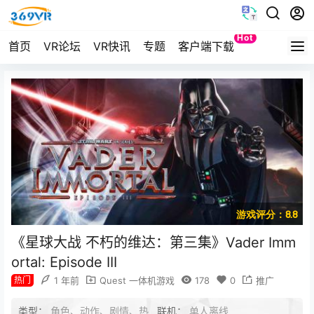
Hot
首页
VR论坛
VR快讯
专题
客户端下载
Quest
游戏评分：8.8
《星球大战 不朽的维达：第三集》Vader Imm
ortal: Episode III
热门
1 年前
Quest 一体机游戏
178
0
推广
类型：
角色、动作、剧情、热
联机：
单人离线