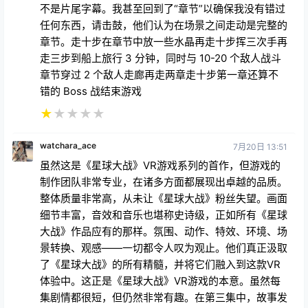
不是片尾字幕。我甚至回到了“章节”以确保我没有错过
任何东西，请击鼓，他们认为在场景之间走动是完整的
章节。走十步在章节中放一些水晶再走十步挥三次手再
走三步到船上旅行 3 分钟，同时与 10-20 个敌人战斗
章节穿过 2 个敌人走廊再走两章走十步第一章还算不
错的 Boss 战结束游戏
★
★
★
★
★
watchara_ace
7月20日 13:51
虽然这是《星球大战》VR游戏系列的首作，但游戏的
制作团队非常专业，在诸多方面都展现出卓越的品质。
整体质量非常高，从未让《星球大战》粉丝失望。画面
细节丰富，音效和音乐也堪称史诗级，正如所有《星球
大战》作品应有的那样。氛围、动作、特效、环境、场
景转换、观感——一切都令人叹为观止。他们真正汲取
了《星球大战》的所有精髓，并将它们融入到这款VR
体验中。这正是《星球大战》VR游戏的本意。虽然每
集剧情都很短，但仍然非常有趣。在第三集中，故事发