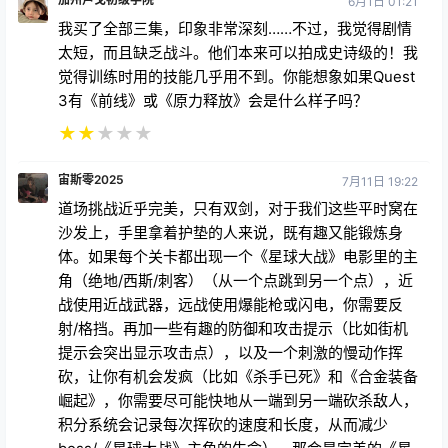
6月1日 01:21
我买了全部三集，印象非常深刻……不过，我觉得剧情
太短，而且缺乏战斗。他们本来可以拍成史诗级的！我
觉得训练时用的技能几乎用不到。你能想象如果Quest
3有《前线》或《原力释放》会是什么样子吗？
★
★
★
★
★
宙斯零2025
7月11日 19:22
道场挑战近乎完美，只有双剑，对于我们这些平时窝在
沙发上，手里拿着护垫的人来说，既有趣又能锻炼身
体。如果每个关卡都出现一个《星球大战》电影里的主
角（绝地/西斯/刺客）（从一个点跳到另一个点），近
战使用近战武器，远战使用爆能枪或闪电，你需要反
射/格挡。再加一些有趣的防御和攻击提示（比如街机
提示会突出显示攻击点），以及一个刺激的慢动作挥
砍，让你有机会发疯（比如《杀手已死》和《合金装备
崛起》，你需要尽可能快地从一端到另一端砍杀敌人，
积分系统会记录每次挥砍的速度和长度，从而减少