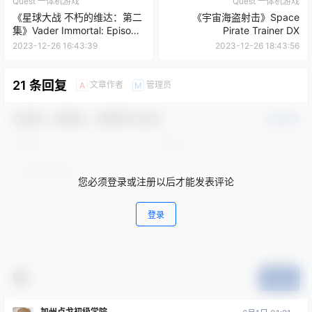
Quest 一体机游戏
Quest 一体机游戏
《星球大战 不朽的维达：第二
《宇宙海盗射击》Space
集》Vader Immortal: Episode
Pirate Trainer DX
II
2023-12-26 16:43:39
2023-12-26 18:43:56
21 条回复
文章作者
管理员
A
M
欢迎您，新朋友，感谢参与互动！
确认修改
您必须登录或注册以后才能发表评论
登录
提交
加州卢戈初级学院