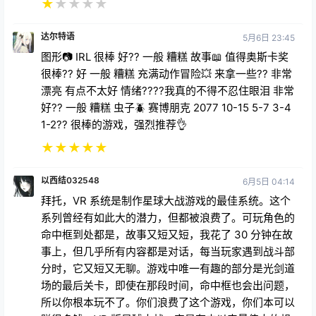
★
★
★
★
★
达尔特语
5月6日 23:45
图形📷 IRL 很棒 好?? 一般 糟糕 故事📖 值得奥斯卡奖
很棒?? 好 一般 糟糕 充满动作冒险💥 来拿一些?? 非常
漂亮 有点不太好 情绪????我真的不得不忍住眼泪 非常
好?? 一般 糟糕 虫子🪲 赛博朋克 2077 10-15 5-7 3-4
1-2?? 很棒的游戏，强烈推荐👌
★
★
★
★
★
以西结032548
6月5日 04:14
拜托，VR 系统是制作星球大战游戏的最佳系统。这个
系列曾经有如此大的潜力，但都被浪费了。可玩角色的
命中框到处都是，故事又短又短，我花了 30 分钟在故
事上，但几乎所有内容都是对话，每当玩家遇到战斗部
分时，它又短又无聊。游戏中唯一有趣的部分是光剑道
场的最后关卡，即使在那段时间，命中框也会出问题，
所以你根本玩不了。你们浪费了这个游戏，你们本可以