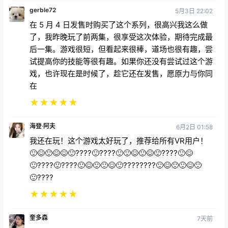
gerble72
5月3日 22:02
在 5 月 4 日发售时购买了这个系列，很高兴我这么做
了，我昨晚玩了前两集，很享受这次体验，期待完成最
后一集。游戏很短，但看起来很棒，道场也很有趣，尝
试提高你的技能等很有趣。如果你还没有尝试过这个游
戏，也许现在是时候了，趁它还在发售，愿原力与你同
在
★
★
★
★
★
海登·阿夫
6月2日 01:58
我还在玩！这个游戏太好玩了，推荐给所有VR用户！
🙂😊🙂😊😊🙂????🙂????🙂🙂😊🙂😊🙂????🙂😊
🙂????🙂????🙂😊🙂🙂😊🙂????????🙂😊🙂🙂😊🙂
🙂????
★
★
★
★
★
奎多森
7天前