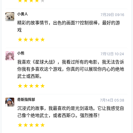
★
★
★
★
★
小黄人
7月29日 09:16
精彩的故事情节，出色的画面??控制很棒，最好的游
戏
★
★
★
★
★
小熊
7月12日 10:24
我喜欢《星球大战》，我看过所有的电影，我无法告诉
你我有多喜欢这个游戏，你真的可以展现你内心的绝地
武士或西斯。
★
★
★
★
★
奇斯指挥部
7月14日 05:38
沉浸式的故事，我最喜欢的是光剑道场。它让我感觉自
己像个绝地武士，或者西斯😏。强烈推荐！
★
★
★
★
★