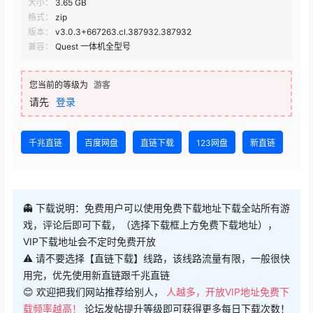
大小：
3.65 GB
格式：
zip
版本：
v3.0.3+667263.cl.387932.387932
兼容：
Quest 一体机全型号
您当前的等级为
游客
请先
登录
千兆直链
百度网盘
直链下载
123网盘
新直链
👻 下载说明：免费用户可以使用免费下载地址下载全站所有游
戏，评论后即可下载，（选择下载框上方免费下载地址），
VIP下载地址会不定时免费开放
⚠ 请不要选择【直链下载】线路，该线路流量有限，一般很快
用完，优先使用新直链跟千兆直链
😊 欢迎把我们网站推荐给别人，
人越多，开放VIP地址免费下
载频率越高！
论坛发帖提升等级即可获得更多每日下载次数！