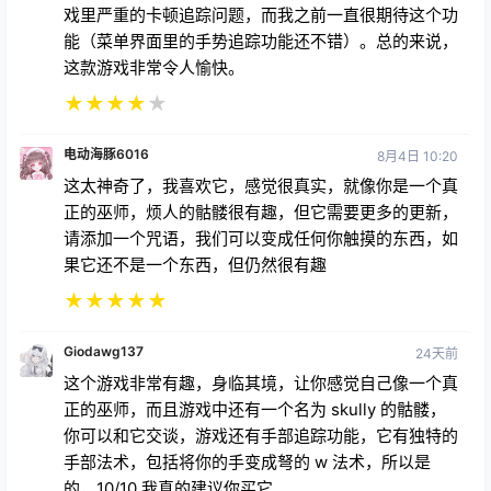
戏之类的功能，因为如果你仔细想想的话。我的意思
是，想想它会有多有趣。只需要使用不同的咒语，并向
其他人展示。
★
★
★
★
★
你的上帝628
14天前
我超爱这款游戏，它超级好玩，而且出乎意料。不知道
是不是只有我一个人遇到过这种情况，但我一直遇到游
戏里严重的卡顿追踪问题，而我之前一直很期待这个功
能（菜单界面里的手势追踪功能还不错）。总的来说，
这款游戏非常令人愉快。
★
★
★
★
★
电动海豚6016
8月4日 10:20
这太神奇了，我喜欢它，感觉很真实，就像你是一个真
正的巫师，烦人的骷髅很有趣，但它需要更多的更新，
请添加一个咒语，我们可以变成任何你触摸的东西，如
果它还不是一个东西，但仍然很有趣