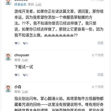
回复
0
0
一人暮らし
1 年前
终身会员
青铜
Lv0
666
回复
0
0
369963
11 个月前
终身会员
青铜
Lv0
游戏开发者，如果你正在读这篇文章，请回复，那你很
幸运，因为我希望你添加一个唤醒翡翠骷髅的方
法。??不，我不知道你是否已经这样做了。我只是
说，如果你已经这样做了，那就让它更容易一些，因为
我不知道怎么做。🙏🙏🙏🙏🙏🙏🙏🙏??
回复
0
0
chuyuan
6 个月前
青铜
Lv0