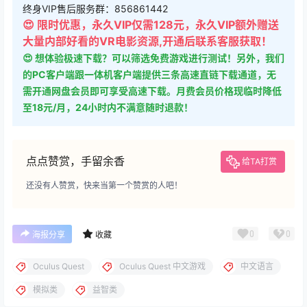
👻 下载说明：免费用户可以使用免费下载地址下载全站所有游
戏，评论后即可下载，（选择下载框上方免费下载地址），
VIP下载地址会不定时免费开放
⚠ 请不要选择【直链下载】线路，该线路流量有限，一般很快
用完，优先使用新直链跟千兆直链
😊 欢迎把我们网站推荐给别人，
人越多，开放VIP地址免费下
载频率越高！
论坛发帖提升等级即可获得更多每日下载次数！
终身VIP售后服务群：856861442
😍 限时优惠，永久VIP仅需128元，永久VIP额外赠送
大量内部好看的VR电影资源,开通后联系客服获取！
😍 想体验极速下载？可以筛选免费游戏进行测试！另外，我们
的PC客户端跟一体机客户端提供三条高速直链下载通道，无
需开通网盘会员即可享受高速下载。月费会员价格现临时降低
至18元/月，24小时内不满意随时退款！
点点赞赏，手留余香
给TA打赏