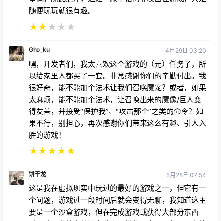
需要不到 10 分钟就能获得所有的能力、咒语和位置。
更糟糕的是，我买这个游戏是因为我以为我花钱购买的
是高级系统的互动体验，但结果却截然相反。Skully
被设定为对特定的短语做出反应，当你不知道短语是什
么时，感觉就像在对着墙说话，但是你仍然可以与
Skully“进行物理”互动。我只是对这是一款售价 20 美
元的游戏感到不满，而且与我玩过的其他更便宜、更能
给我带来满足感的游戏相比，它没有多少可做或完成的
事情。除此之外，这是一款不错的非攻击性游戏，只是
随便玩玩就很有趣。
★
★
★
★
★
Gho_ku
4月29日 03:20
嘿，开发者们，我太喜欢这个游戏的（元）任务了，所
以给家里人都买了一套。非常感谢你们的辛勤付出。我
很好奇，能不能加个法术让我们召唤魔宠？或者，如果
太麻烦，能不能加个法术，让召唤出来的魔像/巨人变
得友善，并接受“保护我”、“攻击那个”之类的命令？如