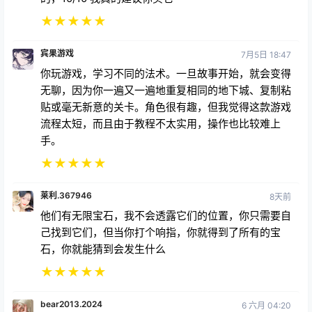
★
★
★
★
★
Giodawg137
24天前
这个游戏非常有趣，身临其境，让你感觉自己像一个真
正的巫师，而且游戏中还有一个名为 skully 的骷髅，
你可以和它交谈，游戏还有手部追踪功能，它有独特的
手部法术，包括将你的手变成弩的 w 法术，所以是
的，10/10 我真的建议你买它
★
★
★
★
★
宾果游戏
7月5日 18:47
你玩游戏，学习不同的法术。一旦故事开始，就会变得
无聊，因为你一遍又一遍地重复相同的地下城、复制粘
贴或毫无新意的关卡。角色很有趣，但我觉得这款游戏
流程太短，而且由于教程不太实用，操作也比较难上
手。
★
★
★
★
★