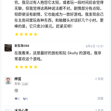
买了之后你不会失望的。我玩咒语和扔骷髅头玩得很开
心。这个游戏互动性很强
★
★
★
★
★
PMan8426
7月27日 00:28
我通常不写游戏评测，但这款游戏太棒了。这是我目前
最喜欢的VR游戏。即使你没有完成剧情，它也能让你
沉浸其中，在房间里施展魔法、摆弄各种物品，乐趣无
穷。我见过有人抱怨它太短，或者玩一段时间后会觉得
无聊，但我觉得这两种说法都不对。剧情部分有点短，
但即使没有剧情，它也能成为一款好游戏。我发现自己
在主房间里玩各种东西，和骷髅头对话好几个小时。更
棒的是，它只卖20美元。赶紧买吧！
★
★
★
★
★
安吉洛098
8月4日 13:51
在我看来，这是最好的放松和玩 Skully 的游戏，我非
常喜欢这个游戏。