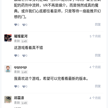
下载试一试
回复
0
0
小白
6 个月前
青铜
Lv0
指尖划出闪电，掌心翻涌火焰，高塔里每件古怪器物都
藏着咒语的回响——这里没有按键说明书，唯有用好奇
触碰世界本身的逻辑。当钟声随你挥手鸣响，星空在调
配的药剂中流转，VR不再是媒介，而是悄然成真的魔
典。或许我们心底都住着巫师，只是等待一扇能推开幻
想的门。
回复
0
0
璀璨星河
5 个月前
青铜
Lv0
这游戏看着真不错
回复
0
0