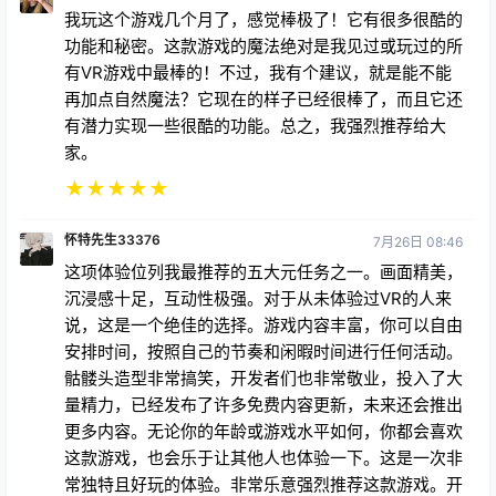
莱利.367946
8天前
他们有无限宝石，我不会透露它们的位置，你只需要自
己找到它们，但当你打个响指，你就得到了所有的宝
石，你就能猜到会发生什么
★
★
★
★
★
bear2013.2024
6 六月 04:20
我玩这个游戏几个月了，感觉棒极了！它有很多很酷的
功能和秘密。这款游戏的魔法绝对是我见过或玩过的所
有VR游戏中最棒的！不过，我有个建议，就是能不能
再加点自然魔法？它现在的样子已经很棒了，而且它还
有潜力实现一些很酷的功能。总之，我强烈推荐给大
家。
★
★
★
★
★
怀特先生33376
7月26日 08:46
这项体验位列我最推荐的五大元任务之一。画面精美，