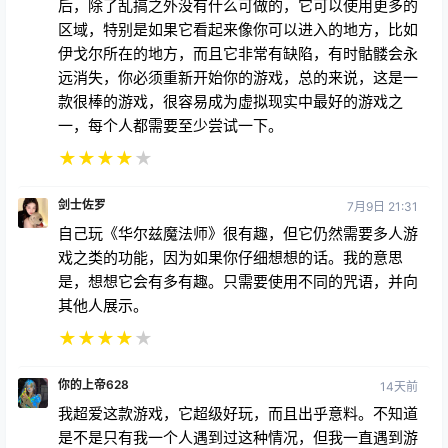
果不行，别担心，再次感谢你们带来这么有趣、引人入
胜的游戏！
★
★
★
★
★
饼干龙
5月28日 07:54
这是我在虚拟现实中玩过的最好的游戏之一，但它有一
个问题，游戏过一段时间后就会变得无聊，我知道这主
要是一个沙盒游戏，但在完成游戏或获得大部分东西
后，除了乱搞之外没有什么可做的，它可以使用更多的
区域，特别是如果它看起来像你可以进入的地方，比如
伊戈尔所在的地方，而且它非常有缺陷，有时骷髅会永
远消失，你必须重新开始你的游戏，总的来说，这是一
款很棒的游戏，很容易成为虚拟现实中最好的游戏之
一，每个人都需要至少尝试一下。
★
★
★
★
★
剑士佐罗
7月9日 21:31
自己玩《华尔兹魔法师》很有趣，但它仍然需要多人游