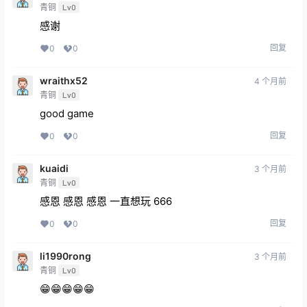
我超爱这款游戏，它超级好玩，而且出乎意料。不知道
是不是只有我一个人遇到过这种情况，但我一直遇到游
戏里严重的卡顿追踪问题，而我之前一直很期待这个功
能（菜单界面里的手势追踪功能还不错）。总的来说，
这款游戏非常令人愉快。
回复
0
0
玄奘去拯救
4 个月前
青铜
Lv0
感谢
回复
0
0
wraithx52
4 个月前
青铜
Lv0
good game
回复
0
0
kuaidi
3 个月前