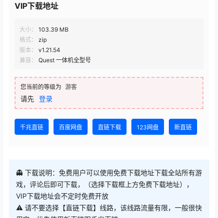
大小：
103.39 MB
格式：
zip
版本：
v1.21.54
兼容：
Quest 一体机全型号
您当前的等级为
游客
请先
登录
千兆直链
百度网盘
直链下载
123网盘
新直链
👻 下载说明：免费用户可以使用免费下载地址下载全站所有游
戏，评论后即可下载，（选择下载框上方免费下载地址），
VIP下载地址会不定时免费开放
⚠ 请不要选择【直链下载】线路，该线路流量有限，一般很快
用完，优先使用新直链跟千兆直链
😊 欢迎把我们网站推荐给别人，
人越多，开放VIP地址免费下