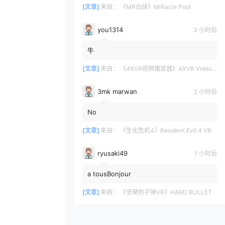
[文章]
来自：
《MR台球》MiRacle Pool
you1314
3 小时后
牛
[文章]
来自：
《4XVR视频播放器》4XVR Video Player
3mk marwan
2 小时后
No
[文章]
来自：
《生化危机4》Resident Evil 4 VR
ryusaki49
1 小时后
a tousBonjour
[文章]
来自：
《坚硬的子弹VR》HARD BULLET