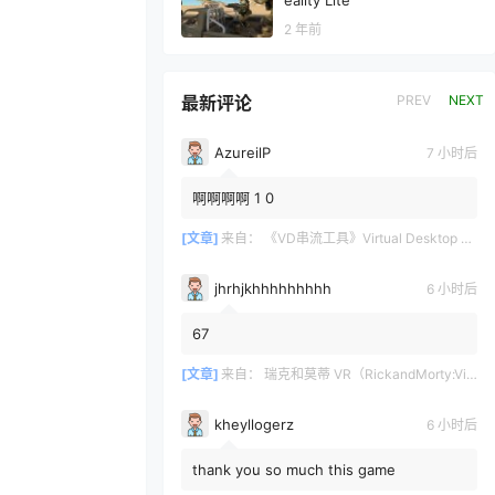
eality Lite
2 年前
最新评论
PREV
NEXT
AzureilP
7 小时后
啊啊啊啊 1 0
[文章]
来自：
《VD串流工具》Virtual Desktop 破解版
jhrhjkhhhhhhhhh
6 小时后
67
[文章]
来自：
瑞克和莫蒂 VR（RickandMorty:VirtualRick-ality）
kheyllogerz
6 小时后
thank you so much this game