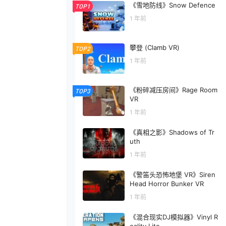
《雪地防线》Snow Defence
TOP1
1 年前
攀登 (Clamb VR)
TOP2
1 年前
《粉碎减压房间》Rage Room
TOP3
VR
1 年前
《真相之影》Shadows of Tr
uth
1 年前
《警笛头恐怖地堡 VR》Siren
Head Horror Bunker VR
1 年前
《混合现实DJ模拟器》Vinyl R