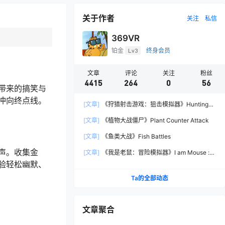
关于作者
关注
私信
369VR
铂金
Lv3
终身会员
文章
评论
关注
粉丝
4415
264
0
56
带来的搞笑与
冲向终点线。
[文章]
《狩猎射击游戏：狙击模拟器》Hunting
Shooter: Sniper Simulator
[文章]
《植物大战僵尸》Plant Counter Attack
[文章]
《鱼类大战》Fish Battles
声。收集金
[文章]
《我是老鼠：冒险模拟器》I am Mouse :
Adventure Simulator
验轻松幽默、
Ta的全部动态
文章聚合