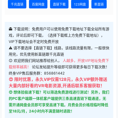
千兆直链
百度网盘
直链下载
123网盘
新直链
👻 下载说明：免费用户可以使用免费下载地址下载全站所有游
戏，评论后即可下载，（选择下载框上方免费下载地址），
VIP下载地址会不定时免费开放
⚠ 请不要选择【直链下载】线路，该线路流量有限，一般很快
用完，优先使用新直链跟千兆直链
😊 欢迎把我们网站推荐给别人，
人越多，开放VIP地址免费下
载频率越高！
论坛发帖提升等级即可获得更多每日下载次数！
终身VIP售后服务群：856861442
😍 限时优惠，永久VIP仅需128元，永久VIP额外赠送
大量内部好看的VR电影资源,开通后联系客服获取！
😍 想体验极速下载？可以筛选免费游戏进行测试！另外，我们
的PC客户端跟一体机客户端提供三条高速直链下载通道，无
需开通网盘会员即可享受高速下载。月费会员价格现临时降低
至18元/月，24小时内不满意随时退款！