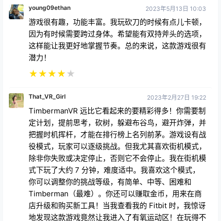
young09ethan
2023年5月13日 10:03
游戏很有趣，功能丰富。我玩砍刀的时候有点儿卡顿，
因为有时候需要跨过身体。希望能有双持斧头的选项，
这样能让我更好地掌握节奏。总的来说，这款游戏很有
潜力！
★
★
★
★
★
That_VR_Girl
2023年2月27日 19:22
TimbermanVR 远比它看起来的要精彩得多！你需要制
定计划，提前思考，砍树，躲避布谷鸟，避开炸弹，并
把握时机挥杆，才能在排行榜上名列前茅。游戏设有战
役模式，玩家可以逐级挑战。但我尤其喜欢街机模式，
除非你失败或决定停止，否则它不会停止。我在街机模
式下玩了大约 7 分钟，难度适中。我喜欢这个模式，
你可以调整你的挑战等级，有简单、中等、困难和
Timberman（最难）。你还可以赚取金币，用来在商
店升级和购买新工具！当我查看我的 Fitbit 时，我惊讶
地发现这款游戏竟然让我进入了有氧运动区！在玩得不