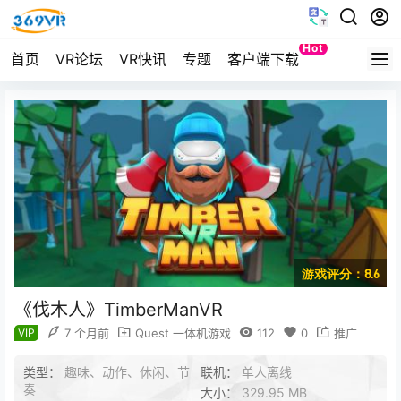
Hot
首页
VR论坛
VR快讯
专题
客户端下载
Quest
游戏评分：8.6
《伐木人》TimberManVR
VIP
7 个月前
Quest 一体机游戏
112
0
推广
类型：
趣味、动作、休闲、节
联机：
单人离线
奏
大小：
329.95 MB