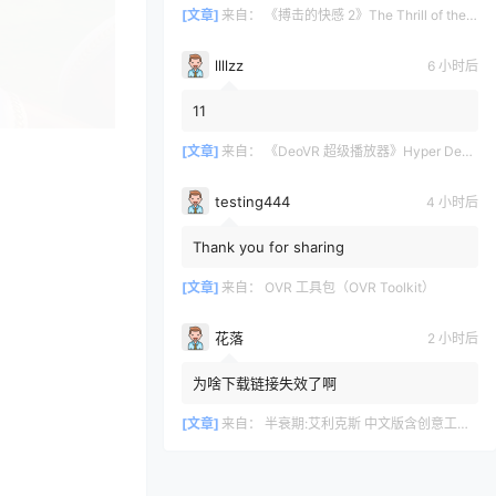
[文章]
来自：
《搏击的快感 2》The Thrill of the Fight 2
llllzz
6 小时后
11
[文章]
来自：
《DeoVR 超级播放器》Hyper DeoVR – VR Video Streaming
testing444
4 小时后
Thank you for sharing
[文章]
来自：
OVR 工具包（OVR Toolkit）
花落
2 小时后
为啥下载链接失效了啊
[文章]
来自：
半衰期:艾利克斯 中文版含创意工坊地图（Half-Life: Alyx）