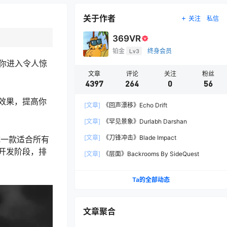
关于作者
关注
私信
369VR
铂金
Lv3
终身会员
带你进入令人惊
文章
评论
关注
粉丝
4397
264
0
56
效果，提高你
[文章]
《回声漂移》Echo Drift
[文章]
《罕见景象》Durlabh Darshan
[文章]
《刀锋冲击》Blade Impact
成一款适合所有
开发阶段，排
[文章]
《层面》Backrooms By SideQuest
Ta的全部动态
文章聚合