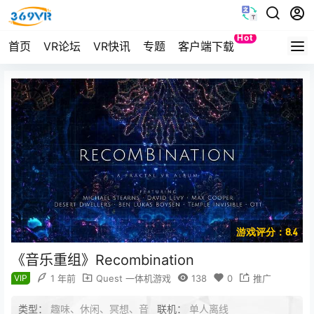
Hot
首页
VR论坛
VR快讯
专题
客户端下载
Quest
游戏评分：8.4
《音乐重组》Recombination
VIP
1 年前
Quest 一体机游戏
138
0
推广
类型：
趣味、休闲、冥想、音
联机：
单人离线