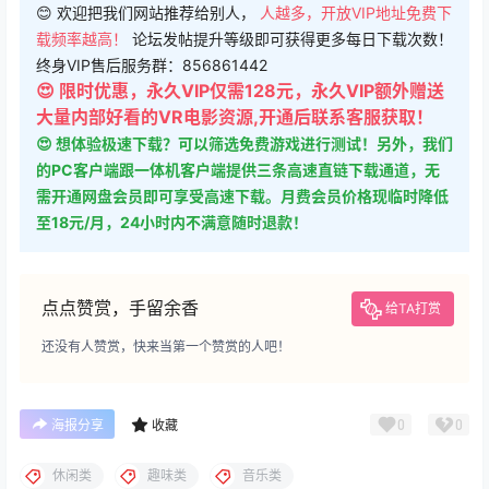
😊 欢迎把我们网站推荐给别人，
人越多，开放VIP地址免费下
载频率越高！
论坛发帖提升等级即可获得更多每日下载次数！
终身VIP售后服务群：856861442
😍 限时优惠，永久VIP仅需128元，永久VIP额外赠送
大量内部好看的VR电影资源,开通后联系客服获取！
😍 想体验极速下载？可以筛选免费游戏进行测试！另外，我们
的PC客户端跟一体机客户端提供三条高速直链下载通道，无
需开通网盘会员即可享受高速下载。月费会员价格现临时降低
至18元/月，24小时内不满意随时退款！
点点赞赏，手留余香
给TA打赏
还没有人赞赏，快来当第一个赞赏的人吧！
0
0
海报分享
收藏
休闲类
趣味类
音乐类