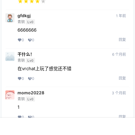
★
★
★
★
★
gfdkgj
1 年前
青铜
Lv0
6666666
回复
0
0
干什么！
6 个月前
青铜
Lv0
在vrchat上玩了感觉还不错
回复
0
0
momo20228
3 个月前
青铜
Lv0
1
回复
0
0
首页
专题
会员
搜索
菜单
我的