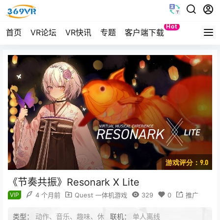
Hot
首页
VR论坛
VR快讯
专题
客户端下载
Quest
游戏评分：9.0
《节奏共振》Resonark X Lite
VIP
4 个月前
Quest 一体机游戏
329
0
推广
类型：
动作、音乐、趣味、休
联机：
单人离线