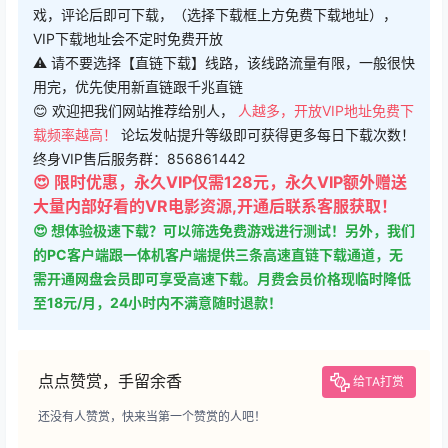
戏，评论后即可下载，（选择下载框上方免费下载地址），
VIP下载地址会不定时免费开放
⚠ 请不要选择【直链下载】线路，该线路流量有限，一般很快
用完，优先使用新直链跟千兆直链
😊 欢迎把我们网站推荐给别人，
人越多，开放VIP地址免费下
载频率越高！
论坛发帖提升等级即可获得更多每日下载次数！
终身VIP售后服务群：856861442
😍 限时优惠，永久VIP仅需128元，永久VIP额外赠送
大量内部好看的VR电影资源,开通后联系客服获取！
😍 想体验极速下载？可以筛选免费游戏进行测试！另外，我们
的PC客户端跟一体机客户端提供三条高速直链下载通道，无
需开通网盘会员即可享受高速下载。月费会员价格现临时降低
至18元/月，24小时内不满意随时退款！
点点赞赏，手留余香
给TA打赏
还没有人赞赏，快来当第一个赞赏的人吧！