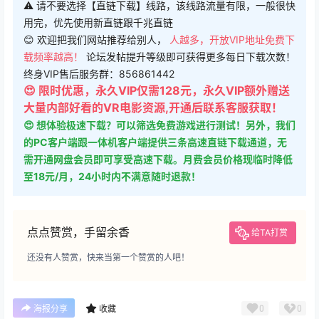
⚠ 请不要选择【直链下载】线路，该线路流量有限，一般很快
用完，优先使用新直链跟千兆直链
😊 欢迎把我们网站推荐给别人，
人越多，开放VIP地址免费下
载频率越高！
论坛发帖提升等级即可获得更多每日下载次数！
终身VIP售后服务群：856861442
😍 限时优惠，永久VIP仅需128元，永久VIP额外赠送
大量内部好看的VR电影资源,开通后联系客服获取！
😍 想体验极速下载？可以筛选免费游戏进行测试！另外，我们
的PC客户端跟一体机客户端提供三条高速直链下载通道，无
需开通网盘会员即可享受高速下载。月费会员价格现临时降低
至18元/月，24小时内不满意随时退款！
点点赞赏，手留余香
给TA打赏
还没有人赞赏，快来当第一个赞赏的人吧！
0
0
海报分享
收藏