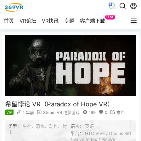
Hot
首页
VR论坛
VR快讯
专题
客户端下载
Quest
希望悖论 VR（Paradox of Hope VR）
VIP
1 年前
Steam VR 电脑游戏
189
0
推广
类型：
生存、恐怖、动作、射
语言：
英语
击
平台：
HTC VIVE / Oculus Rift
/ Valve Index / PicoVR