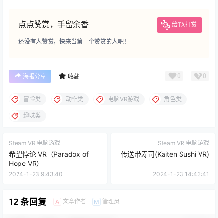
点点赞赏，手留余香
给TA打赏
还没有人赞赏，快来当第一个赞赏的人吧！
0
0
海报分享
收藏
冒险类
动作类
电脑VR游戏
角色类
趣味类
Steam VR 电脑游戏
Steam VR 电脑游戏
希望悖论 VR（Paradox of
传送带寿司(Kaiten Sushi VR)
Hope VR）
2024-1-23 9:43:40
2024-1-23 14:43:41
12 条回复
文章作者
管理员
A
M