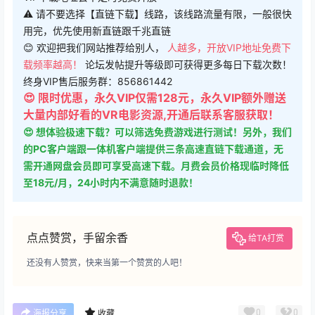
⚠ 请不要选择【直链下载】线路，该线路流量有限，一般很快
用完，优先使用新直链跟千兆直链
😊 欢迎把我们网站推荐给别人，
人越多，开放VIP地址免费下
载频率越高！
论坛发帖提升等级即可获得更多每日下载次数！
终身VIP售后服务群：856861442
😍 限时优惠，永久VIP仅需128元，永久VIP额外赠送
大量内部好看的VR电影资源,开通后联系客服获取！
😍 想体验极速下载？可以筛选免费游戏进行测试！另外，我们
的PC客户端跟一体机客户端提供三条高速直链下载通道，无
需开通网盘会员即可享受高速下载。月费会员价格现临时降低
至18元/月，24小时内不满意随时退款！
点点赞赏，手留余香
给TA打赏
还没有人赞赏，快来当第一个赞赏的人吧！
0
0
海报分享
收藏