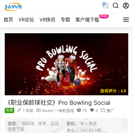
Hot
首页
VR论坛
VR快讯
专题
客户端下载
Quest
游戏评分：6.0
《职业保龄球社交》Pro Bowling Social
免费
1 年前
Quest 一体机游戏
75
0
推广
类型：
保龄球、体育、运动、
联机：
单人离线
免费下载
大小：
142.59 MB