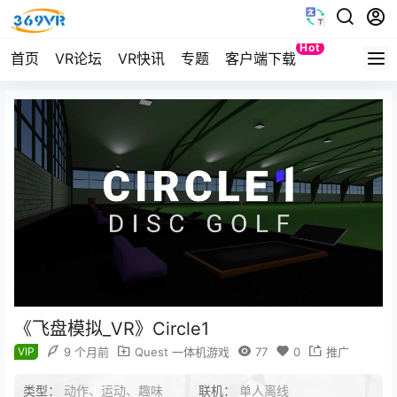
Hot
首页
VR论坛
VR快讯
专题
客户端下载
Quest
《飞盘模拟_VR》Circle1
VIP
9 个月前
Quest 一体机游戏
77
0
推广
类型：
动作、运动、趣味
联机：
单人离线