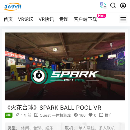
Hot
首页
VR论坛
VR快讯
专题
客户端下载
Quest
《火花台球》SPARK BALL POOL VR
VIP
1 年前
Quest 一体机游戏
166
0
推广
类型：
休闲、台球、娱乐
联机：
单人离线、多人联机