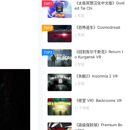
《太极冥想汉化中文版》Guid
TOP1
ed Tai Chi
2 年前
《恐怖逃生》Cosmodread
TOP2
2 年前
《回到库尔干斯克》Return t
TOP3
o Kurgansk VR
2 年前
《失眠2》Insomnia 2 VR
2 年前
《密室 VR》Backrooms VR
11 个月前
《高级保龄球》Premium Bo