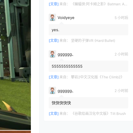
[文章]
来自：
《蝙蝠侠:阿卡姆之影》Batman: Arkham Shadow
Voidyeye
5 小时后
yes.
[文章]
来自：
坚硬的子弹VR (Hard Bullet)
gggggg、
2 小时前
5555555555555
[文章]
来自：
攀岩2中文汉化版《The Climb2》
gggggg、
2 小时前
快快快快快
[文章]
来自：
《谷歌绘画汉化中文版》Tilt Brush