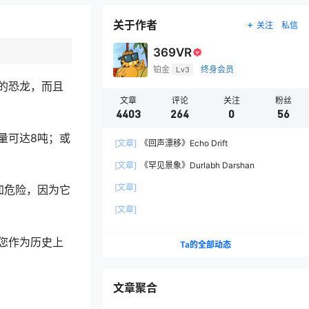
关于作者
关注
私信
369VR
铂金
Lv3
终身会员
的恐龙，而且
文章
评论
关注
粉丝
4403
264
0
56
量可达8吨；或
[文章]
《回声漂移》Echo Drift
[文章]
《罕见景象》Durlabh Darshan
[文章]
加危险，因为它
[文章]
您作为历史上
Ta的全部动态
文章聚合