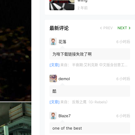
wling
2 年前
最新评论
PREV
NEXT
花落
6 小时后
为啥下载链接失效了啊
[文章]
来自：
半衰期:艾利克斯 中文版含创意工坊地图（Half-Life: Alyx）
demol
6 小时后
酷
[文章]
来自：
反叛之鹰（G-Rebels）
Blaze7
6 小时后
one of the best