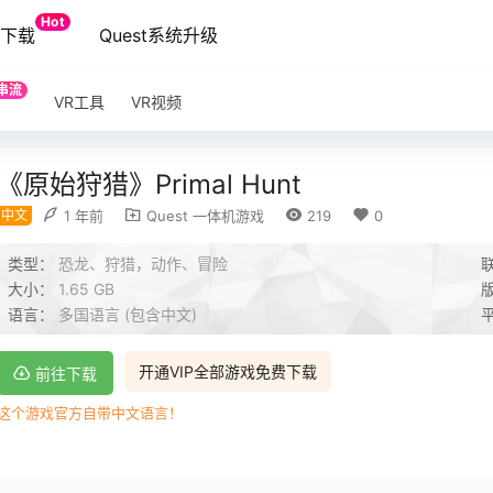
Hot
端下载
Quest系统升级
串流
VR工具
VR视频
《原始狩猎》Primal Hunt
中文
1 年前
Quest 一体机游戏
219
0
类型：
恐龙、狩猎，动作、冒险
大小：
1.65 GB
语言：
多国语言 (包含中文)
开通VIP全部游戏免费下载
前往下载
这个游戏官方自带中文语言！