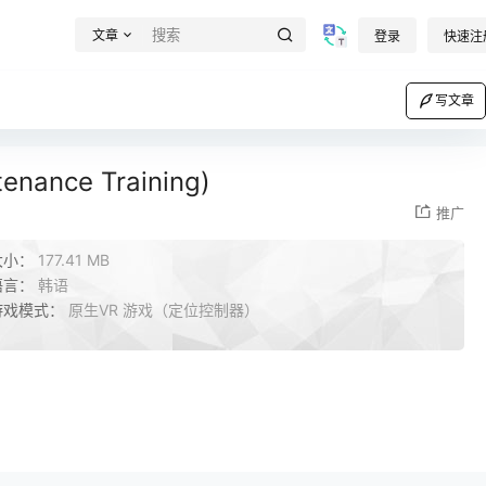
文章
登录
快速注
写文章
nance Training)
推广
大小：
177.41 MB
语言：
韩语
游戏模式：
原生VR 游戏（定位控制器）