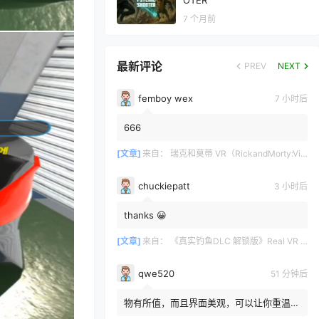
OTER
7 个月前
最新评论
PREV
NEXT
femboy wex
7 小时后
666
[文章]
来自：
瑞克和莫蒂 VR（RickandMorty:VirtualRick-ality）
chuckiepatt
3 小时后
thanks 😀
[文章]
来自：
《真实钓鱼DLC 解锁版》Real VR Fishing DLC
qwe520
51 分钟后
物有所值，而且界面美观，可以让你重温那
些你原本想遗忘的3D蓝光光碟。很高兴