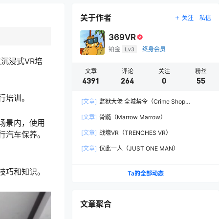
关于作者
关注
私信
369VR
铂金
Lv3
终身会员
沉浸式VR培
文章
评论
关注
粉丝
4391
264
0
55
行培训。
[文章]
监狱大佬 全城禁令（Crime Shop
Simulator: A Prison Boss Game）
[文章]
骨髓（Marrow Marrow）
场景内，使用
[文章]
战壕VR（TRENCHES VR）
行汽车保养。
[文章]
仅此一人（JUST ONE MAN）
技巧和知识。
Ta的全部动态
文章聚合