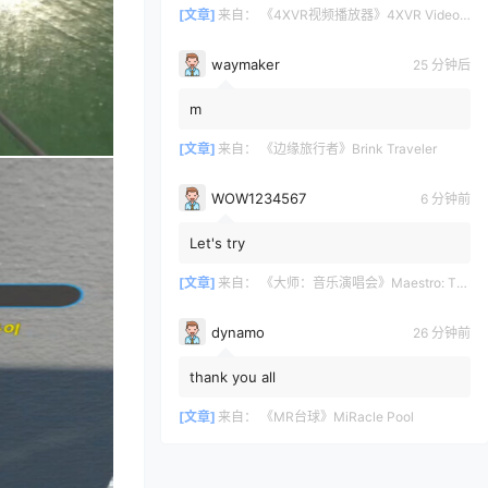
4XVR让它们重获新生。画面...
[文章]
来自：
《4XVR视频播放器》4XVR Video Player
waymaker
25 分钟后
m
[文章]
来自：
《边缘旅行者》Brink Traveler
WOW1234567
6 分钟前
Let's try
[文章]
来自：
《大师：音乐演唱会》Maestro: The Masterclass
dynamo
26 分钟前
thank you all
[文章]
来自：
《MR台球》MiRacle Pool