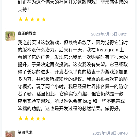
上游戏的控制按钮很有意义
★
★
★
★
★
拉克斯夫尔代夫
2023年9月3日 02:32
大型游戏公司很少制作长曲棍球游戏，因为这项运动的
规模还不足以靠游戏赚钱，这很遗憾。然而，我们觉得
长曲棍球社区需要一款 VR 游戏，所以我们启动了这个
项目。我们争取每隔几周发布一次新功能，也欢迎通过
私信或电子邮件提交功能请求。自一年多前推出以来，
我们已经发布了 6 种新的游戏模式！请耐心等待，我
们正在为这个伟大的社区开发这款游戏！非常感谢您的
支持！
★
★
★
★
★
真正的教皇
2023年7月15日 08:21
我之前买过这款游戏，但最终退款了，因为觉得它当时
的版本没什么潜力。后来有一天，我在 Instagram 上
看到了它的广告，发现它比我第一次购买时有了很大的