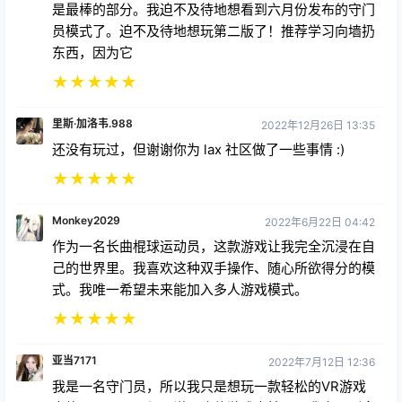
辱！
★
★
★
★
★
millsy5021
2023年1月28日 06:44
我一生中最棒的一次购物
★
★
★
★
★
斯蒂芬·杜珀
2022年5月26日 08:02
我喜欢这种写实又带点街机风格的游戏方式。奔跑射击
是最棒的部分。我迫不及待地想看到六月份发布的守门
员模式了。迫不及待地想玩第二版了！推荐学习向墙扔
东西，因为它
★
★
★
★
★
里斯·加洛韦.988
2022年12月26日 13:35
还没有玩过，但谢谢你为 lax 社区做了一些事情 :)