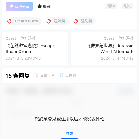
😍 想体验极速下载？可以筛选免费游戏进行测试！另外，我们
的PC客户端跟一体机客户端提供三条高速直链下载通道，无
需开通网盘会员即可享受高速下载。月费会员价格现临时降低
至18元/月，24小时内不满意随时退款！
点点赞赏，手留余香
给TA打赏
还没有人赞赏，快来当第一个赞赏的人吧！
0
0
海报分享
收藏
Oculus Quest
趣味类
运动类
Quest 一体机游戏
Quest 一体机游戏
《在线密室逃脱》Escape
《侏罗纪世界》Jurassic
Room Online
World Aftermath
2024-3-3 23:43:45
2024-3-4 1:43:42