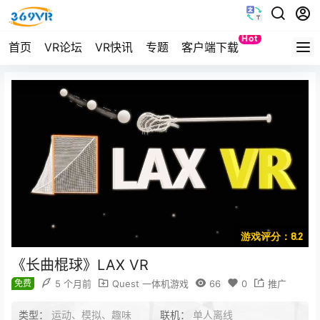
Hot
首页
VR论坛
VR快讯
专题
客户端下载
Quest
游戏评分：8.2
《长曲棍球》LAX VR
免费
5 个月前
Quest 一体机游戏
66
0
推广
类型：
运动、模拟、趣味
联机：
单人离线