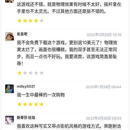
提升，于是决定再次投资。这次我没有失望。它已经取
得了长足的进步，开发者似乎真的热衷于为游戏添加更
多内容，并积极听取粉丝的建议。我真的很喜欢它的防
守模式，玩了两个小时，我已经是世界排名第一的防守
者了😎。话虽如此，它确实很有趣，但它仍然是一款
应用实验室游戏，所以难免会有 bug 和一些不完善或
笨拙的功能，这也是开发过程的必然结果。做得好。
★
★
★
★
★
第四艺术
2023年1月8日 08:40
这游戏还不错，就是物理效果有时候不太好，摇杆拿在
手里也不太灵光。不过其他方面还是挺不错的。
★
★
★
★
★
安息吧
2022年5月29日 10:16
我不会免费下载这个游戏，更别说10美元了！物理效
果太烂了，画面也很糟糕，我的双手甚至无法正常同
步，而且一点也不好玩。我要退款，这游戏简直是耻