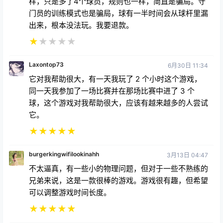
后游戏就会让球直接射进守门员的胸口。总的来说，有
一款VR长曲棍球游戏很酷，但它还可以做得更好。以
前把球踢开然后把防守队员放倒在地很容易，现在就有
点难了。
★
★
★
★
★
burgerboi9144
6月18日 23:29
我买了这个DLC，以为10v10的比赛场地会很大，感觉
就像在玩真正的游戏一样。结果我错了，场地和6v6一
样，只是多了4个球员，规则也一样，简直是骗局。守
门员的训练模式也是骗局，球有一半时间会从球杆里漏
出来，根本没法玩。我要退款。
★
★
★
★
★
Laxontop73
6月30日 11:34
它对我帮助很大，有一天我玩了 2 个小时这个游戏，
同一天我参加了一场比赛并在那场比赛中进了 3 个