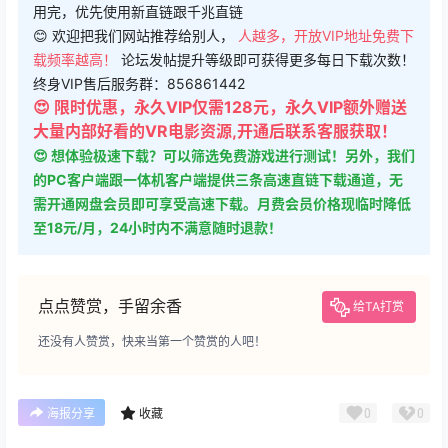
用完，优先使用新直链跟千兆直链
😊 欢迎把我们网站推荐给别人，
人越多，开放VIP地址免费下
载频率越高！
论坛发帖提升等级即可获得更多每日下载次数！
终身VIP售后服务群：856861442
😍 限时优惠，永久VIP仅需128元，永久VIP额外赠送
大量内部好看的VR电影资源,开通后联系客服获取！
😍 想体验极速下载？可以筛选免费游戏进行测试！另外，我们
的PC客户端跟一体机客户端提供三条高速直链下载通道，无
需开通网盘会员即可享受高速下载。月费会员价格现临时降低
至18元/月，24小时内不满意随时退款！
点点赞赏，手留余香
给TA打赏
还没有人赞赏，快来当第一个赞赏的人吧！
0
0
海报分享
收藏