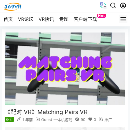
Hot
首页
VR论坛
VR快讯
专题
客户端下载
Quest
《配对 VR》Matching Pairs VR
积分
1 年前
Quest 一体机游戏
90
0
推广