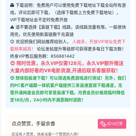
👻 下载说明：免费用户可以使用免费下载地址下载全站所有游
戏，评论后即可下载，（选择下载框上方免费下载地址），
VIP下载地址会不定时免费开放
⚠ 请不要选择【直链下载】线路，该线路流量有限，一般很快
用完，优先使用新直链跟千兆直链
😊 欢迎把我们网站推荐给别人，
人越多，开放VIP地址免费下
载频率越高！
论坛发帖提升等级即可获得更多每日下载次数！
终身VIP售后服务群：856861442
😍 限时优惠，永久VIP仅需128元，永久VIP额外赠送
大量内部好看的VR电影资源,开通后联系客服获取！
😍 想体验极速下载？可以筛选免费游戏进行测试！另外，我们
的PC客户端跟一体机客户端提供三条高速直链下载通道，无
需开通网盘会员即可享受高速下载。月费会员价格现临时降低
至18元/月，24小时内不满意随时退款！
点点赞赏，手留余香
给TA打赏
还没有人赞赏，快来当第一个赞赏的人吧！