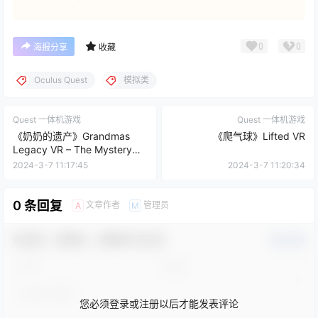
0
0
海报分享
收藏
Oculus Quest
模拟类
Quest 一体机游戏
Quest 一体机游戏
《奶奶的遗产》Grandmas
《爬气球》Lifted VR
Legacy VR – The Mystery
Puzzle Solving Escape Room
2024-3-7 11:17:45
2024-3-7 11:20:34
Game
0 条回复
文章作者
管理员
A
M
欢迎您，新朋友，感谢参与互动！
确认修改
您必须登录或注册以后才能发表评论