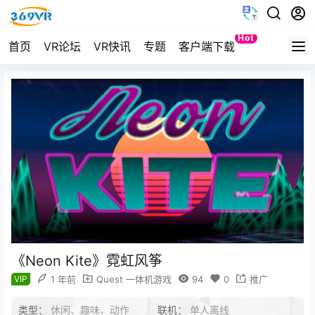
Hot
首页
VR论坛
VR快讯
专题
客户端下载
Quest
《Neon Kite》霓虹风筝
VIP
1 年前
Quest 一体机游戏
94
0
推广
类型：
休闲、趣味、动作
联机：
单人离线