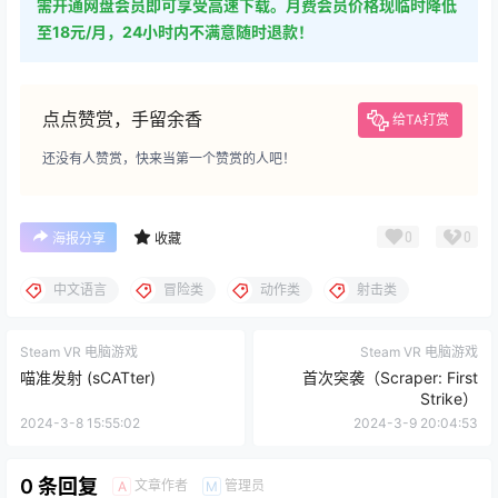
需开通网盘会员即可享受高速下载。月费会员价格现临时降低
至18元/月，24小时内不满意随时退款！
点点赞赏，手留余香
给TA打赏
还没有人赞赏，快来当第一个赞赏的人吧！
0
0
海报分享
收藏
中文语言
冒险类
动作类
射击类
Steam VR 电脑游戏
Steam VR 电脑游戏
喵准发射 (sCATter)
首次突袭（Scraper: First
Strike）
2024-3-8 15:55:02
2024-3-9 20:04:53
0 条回复
文章作者
管理员
A
M