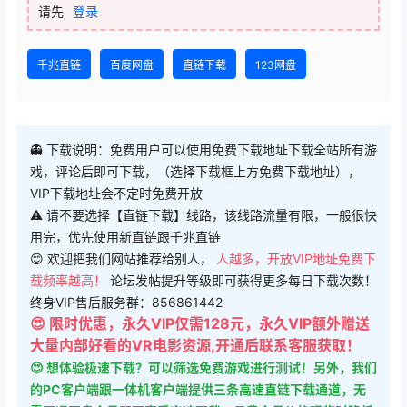
请先
登录
千兆直链
百度网盘
直链下载
123网盘
👻 下载说明：免费用户可以使用免费下载地址下载全站所有游
戏，评论后即可下载，（选择下载框上方免费下载地址），
VIP下载地址会不定时免费开放
⚠ 请不要选择【直链下载】线路，该线路流量有限，一般很快
用完，优先使用新直链跟千兆直链
😊 欢迎把我们网站推荐给别人，
人越多，开放VIP地址免费下
载频率越高！
论坛发帖提升等级即可获得更多每日下载次数！
终身VIP售后服务群：856861442
😍 限时优惠，永久VIP仅需128元，永久VIP额外赠送
大量内部好看的VR电影资源,开通后联系客服获取！
😍 想体验极速下载？可以筛选免费游戏进行测试！另外，我们
的PC客户端跟一体机客户端提供三条高速直链下载通道，无