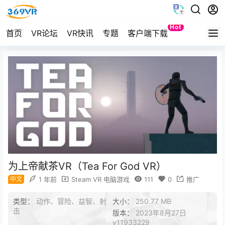
Hot
首页
VR论坛
VR快讯
专题
客户端下载
Quest
为上帝献茶VR（Tea For God VR）
中文
1 年前
Steam VR 电脑游戏
111
0
推广
类型：
动作、冒险、益智、射
大小：
250.77 MB
击
版本：
2023年8月27日
v11933229