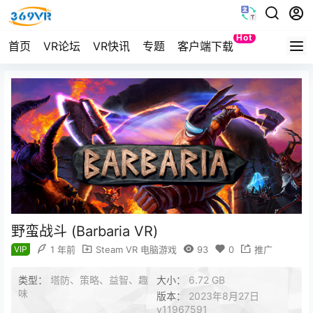
Hot
首页
VR论坛
VR快讯
专题
客户端下载
Quest
野蛮战斗 (Barbaria VR)
VIP
1 年前
Steam VR 电脑游戏
93
0
推广
类型：
塔防、策略、益智、趣
大小：
6.72 GB
味
版本：
2023年8月27日
v11967591