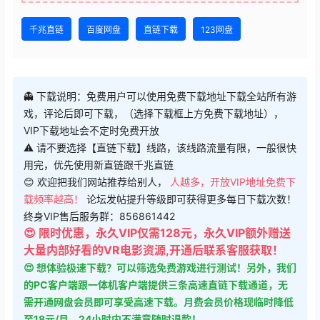
千兆直链
百度网盘
直链下载
123网盘
👻 下载说明：免费用户可以使用免费下载地址下载全站所有游
戏，评论后即可下载，（选择下载框上方免费下载地址），
VIP下载地址会不定时免费开放
⚠ 请不要选择【直链下载】线路，该线路流量有限，一般很快
用完，优先使用新直链跟千兆直链
😊 欢迎把我们网站推荐给别人，
人越多，开放VIP地址免费下
载频率越高！
论坛发帖提升等级即可获得更多每日下载次数！
终身VIP售后服务群：856861442
😍 限时优惠，永久VIP仅需128元，永久VIP额外赠送
大量内部好看的VR电影资源,开通后联系客服获取！
😍 想体验极速下载？可以筛选免费游戏进行测试！另外，我们
的PC客户端跟一体机客户端提供三条高速直链下载通道，无
需开通网盘会员即可享受高速下载。月费会员价格现临时降低
至18元/月，24小时内不满意随时退款！