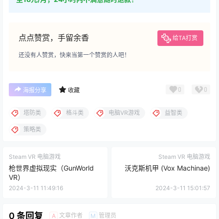
点点赞赏，手留余香
给TA打赏
还没有人赞赏，快来当第一个赞赏的人吧！
0
0
海报分享
收藏
塔防类
格斗类
电脑VR游戏
益智类
策略类
Steam VR 电脑游戏
Steam VR 电脑游戏
枪世界虚拟现实（GunWorld
沃克斯机甲 (Vox Machinae)
VR）
2024-3-11 11:49:16
2024-3-11 15:01:57
0 条回复
文章作者
管理员
A
M