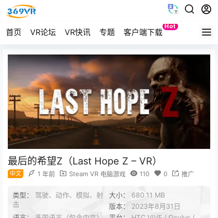
Hot
首页
VR论坛
VR快讯
专题
客户端下载
Quest
最后的希望Z（Last Hope Z – VR）
中文
1 年前
Steam VR 电脑游戏
110
0
推广
类型：
驾驶、动作、模拟、射
大小：
680.11 MB
击
版本：
2023年8月31日
语言：
多国语言（包含中文）
平台：
HTC VIVE / Oculus /