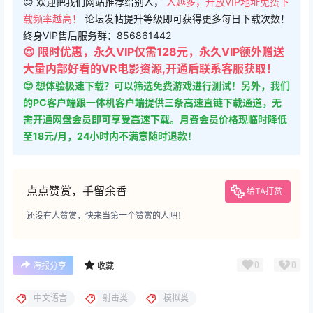
😊 欢迎把我们网站推荐给别人，
人越多，开放VIP地址免费下
载频率越高！
论坛发帖提升等级即可获得更多每日下载次数！
终身VIP售后服务群：856861442
😍 限时优惠，永久VIP仅需128元，永久VIP额外赠送
大量内部好看的VR电影资源,开通后联系客服获取！
😍 想体验极速下载？可以筛选免费游戏进行测试！另外，我们
的PC客户端跟一体机客户端提供三条高速直链下载通道，无
需开通网盘会员即可享受高速下载。月费会员价格现临时降低
至18元/月，24小时内不满意随时退款！
点点赞赏，手留余香
给TA打赏
还没有人赞赏，快来当第一个赞赏的人吧！
0
0
海报分享
收藏
中文语言
射击类
模拟类