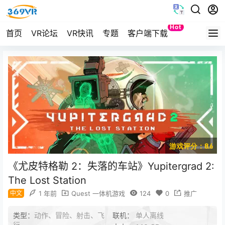
Hot
首页
VR论坛
VR快讯
专题
客户端下载
Quest
游戏评分：8.6
《尤皮特格勒 2：失落的车站》Yupitergrad 2:
The Lost Station
中文
1 年前
Quest 一体机游戏
124
0
推广
类型：
动作、冒险、射击、飞
联机：
单人离线
行