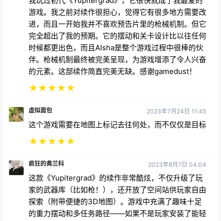
我玩过初代《Yupitergrad》，它很快就成了我最爱的
游戏。我之前对续作很担心，觉得它有很多地方需要改
进，而且一开始我并不喜欢预告片里的枪械机制。但它
完全超出了我的预期。它的摆动和关卡设计比以往任何
时候都更出色，而且AIsha是整个游戏过程中很棒的伙
伴。枪械机制最终被完美呈现，为游戏增添了令人兴奋
的元素。这部续作简直完美无缺。感谢gamedust！
★
★
★
★
★
虚拟面包
2023年7月24日 11:45
这个游戏需要在地图上标记去往何处，而不仅仅是目标
★
★
★
★
★
疯狂的弗兰科
2023年8月7日 04:04
这款《Yupitergrad》的续作非常酷炫，不仅升级了玩
家的武器库（比如枪！），还开放了空间站供玩家自由
探索（附带便捷的3D地图）。游戏中充满了趣味十足
的重力摆动和多任务路径——如果不是玩家安装了能轻