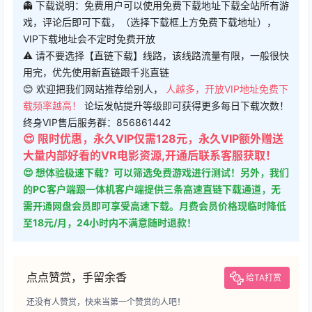
👻 下载说明：免费用户可以使用免费下载地址下载全站所有游
戏，评论后即可下载，（选择下载框上方免费下载地址），
VIP下载地址会不定时免费开放
⚠ 请不要选择【直链下载】线路，该线路流量有限，一般很快
用完，优先使用新直链跟千兆直链
😊 欢迎把我们网站推荐给别人，
人越多，开放VIP地址免费下
载频率越高！
论坛发帖提升等级即可获得更多每日下载次数！
终身VIP售后服务群：856861442
😍 限时优惠，永久VIP仅需128元，永久VIP额外赠送
大量内部好看的VR电影资源,开通后联系客服获取！
😍 想体验极速下载？可以筛选免费游戏进行测试！另外，我们
的PC客户端跟一体机客户端提供三条高速直链下载通道，无
需开通网盘会员即可享受高速下载。月费会员价格现临时降低
至18元/月，24小时内不满意随时退款！
点点赞赏，手留余香
给TA打赏
还没有人赞赏，快来当第一个赞赏的人吧！