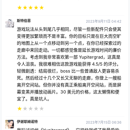
★
★
★
★
★
斯特伯恩
2023年9月11日 04:42
游戏玩法从头到尾几乎相同，尽管一些新配件只会使其
变得更加繁琐而不是丰富。你的目标只是在巨大而空旷
的地图上从一个点移动到另一个点，在你已经探索过的
走廊中来回走动。一切都感觉像是延长游戏时间的廉价
方法。考虑到我非常喜欢第一部 Yupitergrad，这真是
令人沮丧。我很难相信这款游戏能获得 4.5/5 的评分。
轻微剧透：结局很烂，boss 比一些普通敌人更容易杀
死。然后经过十几个又长又无聊的走廊，你登上一艘船
离开空间站。但你并没有真正乘船离开空间站，而是屏
幕变黑并播放动画片。30 美元的价格，这太懒惰和便
宜了。真是坑人。
★
★
★
★
★
伊谢耶姆诺特
2023年7月15日 06:36