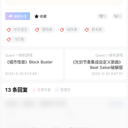
0
0
海报分享
收藏
中文语言
冒险类
动作类
射击类
飞行类
Quest 一体机游戏
Quest 一体机游戏
《城市怪兽》Block Buster
《光剑节奏集成自定义歌曲》
Beat Saber破解版
2024-3-20 9:13:48
2024-3-20 9:47:01
13 条回复
文章作者
管理员
A
M
欢迎您，新朋友，感谢参与互动！
确认修改