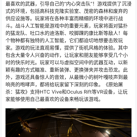
最喜欢的武器，引导自己的“内心突击队”！游戏提供了沉浸
式的环境，包括高科技克隆实验室、茂密的森林和废弃的
供应设施等。玩家将在各种丰富而精细的环境中进行战
斗。战斗人工智能是游戏中的重要元素，玩家将面对猛扑
的猛龙队、吐口水的迪洛斯、咬脚踝的康比斯等敌人！每
个物种都有独特的人工智能，它们都迫切地想要击败玩
家。游戏的玩法直观易懂，提供了街机风格的体验。其中
包含大量令人兴奋的动作，让玩家和朋友能够享受几个小
时的快乐时光。玩家可以与虚拟空间中的武器互动，以新
颖有趣的方式瞄准、重新装弹、更换弹夹并攻击恐龙。此
外，游戏还具备惊人的音效，从最微小的树叶嘎吱声到最
响亮的咆哮声，都将给玩家留下深刻的印象。《原始屠
杀：猛攻》支持HTC Vive和Oculus Rift等VR设备，让玩
家能够使用自己最喜欢的设备来畅玩该游戏。