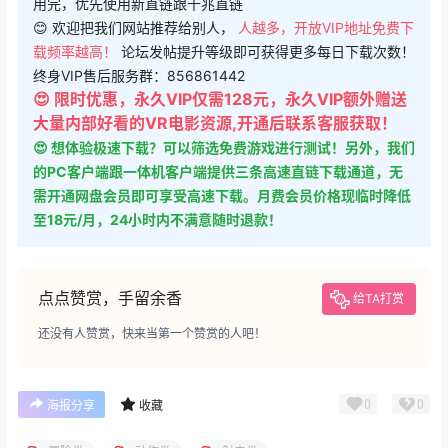
用完，优先使用新直链跟千兆直链
😊 欢迎把我们网站推荐给别人，
人越多，开放VIP地址免费下
载频率越高！
论坛发帖提升等级即可获得更多每日下载次数！
终身VIP售后服务群：856861442
😍 限时优惠，永久VIP仅需128元，永久VIP额外赠送
大量内部好看的VR电影资源,开通后联系客服获取！
😍 想体验极速下载？可以筛选免费游戏进行测试！另外，我们
的PC客户端跟一体机客户端提供三条高速直链下载通道，无
需开通网盘会员即可享受高速下载。月费会员价格现临时降低
至18元/月，24小时内不满意随时退款！
点点赞赏，手留余香
给TA打赏
还没有人赞赏，快来当第一个赞赏的人吧！
0
0
海报分享
收藏