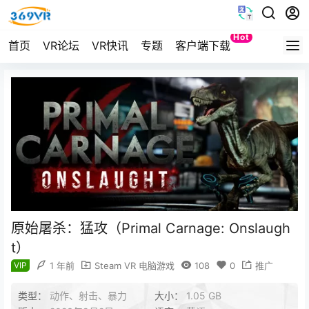
Hot
首页
VR论坛
VR快讯
专题
客户端下载
Quest
原始屠杀：猛攻（Primal Carnage: Onslaugh
t）
VIP
1 年前
Steam VR 电脑游戏
108
0
推广
类型：
动作、射击、暴力
大小：
1.05 GB