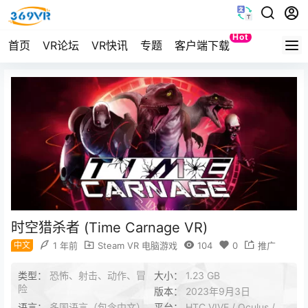
Hot
首页
VR论坛
VR快讯
专题
客户端下载
Quest
时空猎杀者 (Time Carnage VR)
中文
1 年前
Steam VR 电脑游戏
104
0
推广
类型：
恐怖、射击、动作、冒
大小：
1.23 GB
险
版本：
2023年9月3日
语言：
多国语言（包含中文）
平台：
HTC VIVE / Oculus /