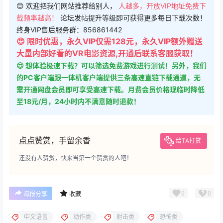
😊 欢迎把我们网站推荐给别人，
人越多，开放VIP地址免费下
载频率越高！
论坛发帖提升等级即可获得更多每日下载次数！
终身VIP售后服务群：856861442
😍 限时优惠，永久VIP仅需128元，永久VIP额外赠送
大量内部好看的VR电影资源,开通后联系客服获取！
😍 想体验极速下载？可以筛选免费游戏进行测试！另外，我们
的PC客户端跟一体机客户端提供三条高速直链下载通道，无
需开通网盘会员即可享受高速下载。月费会员价格现临时降低
至18元/月，24小时内不满意随时退款！
点点赞赏，手留余香
给TA打赏
还没有人赞赏，快来当第一个赞赏的人吧！
0
0
海报分享
收藏
中文语言
动作类
射击类
恐怖类