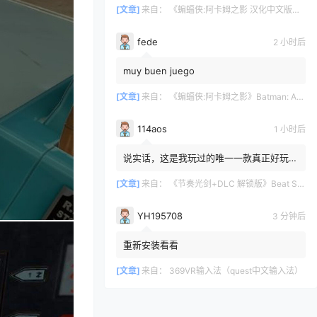
[文章]
来自：
《蝙蝠侠:阿卡姆之影 汉化中文版》Batman: Arkham Shadow
fede
2 小时后
muy buen juego
[文章]
来自：
《蝙蝠侠:阿卡姆之影》Batman: Arkham Shadow
114aos
1 小时后
说实话，这是我玩过的唯一一款真正好玩的
VR游戏。我玩过的游戏不多，但玩过的那
些都不太好。我觉得《Bea...
[文章]
来自：
《节奏光剑+DLC 解锁版》Beat Saber VR
YH195708
3 分钟后
重新安装看看
[文章]
来自：
369VR输入法（quest中文输入法）