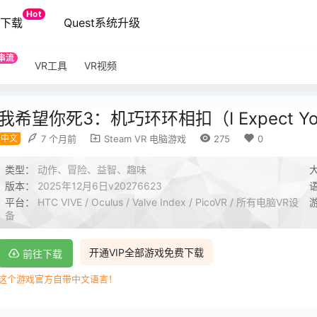
Hot
端下载
Quest系统升级
串流
VR工具
VR视频
我希望你死3：机巧环环相扣（I Expect You To 
中文
7 个月前
Steam VR 电脑游戏
275
0
类型：
动作、冒险、益智、趣味
版本：
2025年12月6日v20276623
平台：
HTC VIVE / Oculus / Valve Index / PicoVR / 所有电脑VR设
备
开通VIP全部游戏免费下载
前往下载
这个游戏官方自带中文语言！