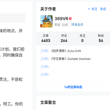
关于作者
关注
私信
369VR
铂金
Lv3
终身会员
味的地点，并
文章
评论
关注
粉丝
4403
264
0
56
恶计划，我们担
[文章]
《回声漂移》Echo Drift
，同时确保自
[文章]
《罕见景象》Durlabh Darshan
[文章]
[文章]
贯注，不容松
Ta的全部动态
文章聚合
你，特工。你的