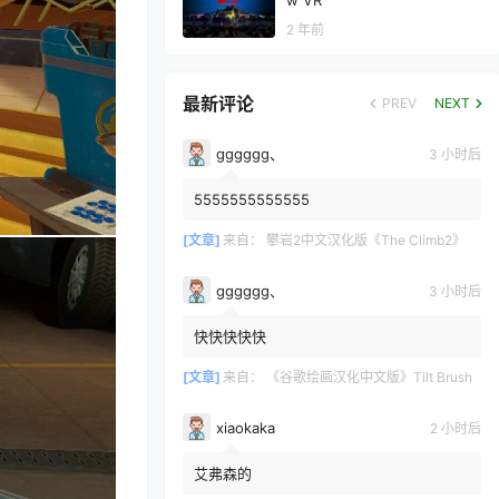
w VR
2 年前
最新评论
PREV
NEXT
gggggg、
3 小时后
5555555555555
[文章]
来自：
攀岩2中文汉化版《The Climb2》
gggggg、
3 小时后
快快快快快
[文章]
来自：
《谷歌绘画汉化中文版》Tilt Brush
xiaokaka
2 小时后
艾弗森的