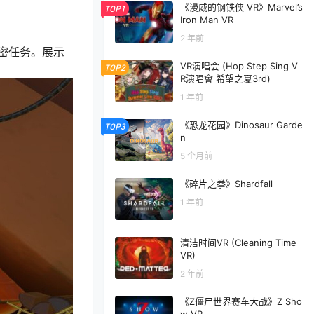
《漫威的钢铁侠 VR》Marvel’s
TOP1
Iron Man VR
2 年前
密任务。展示
VR演唱会 (Hop Step Sing V
TOP2
R演唱會 希望之夏3rd)
1 年前
《恐龙花园》Dinosaur Garde
TOP3
n
5 个月前
《碎片之拳》Shardfall
1 年前
清洁时间VR (Cleaning Time
VR)
2 年前
《Z僵尸世界赛车大战》Z Sho