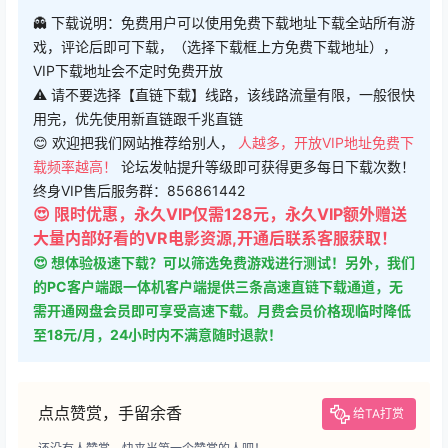
👻 下载说明：免费用户可以使用免费下载地址下载全站所有游
戏，评论后即可下载，（选择下载框上方免费下载地址），
VIP下载地址会不定时免费开放
⚠ 请不要选择【直链下载】线路，该线路流量有限，一般很快
用完，优先使用新直链跟千兆直链
😊 欢迎把我们网站推荐给别人，
人越多，开放VIP地址免费下
载频率越高！
论坛发帖提升等级即可获得更多每日下载次数！
终身VIP售后服务群：856861442
😍 限时优惠，永久VIP仅需128元，永久VIP额外赠送
大量内部好看的VR电影资源,开通后联系客服获取！
😍 想体验极速下载？可以筛选免费游戏进行测试！另外，我们
的PC客户端跟一体机客户端提供三条高速直链下载通道，无
需开通网盘会员即可享受高速下载。月费会员价格现临时降低
至18元/月，24小时内不满意随时退款！
点点赞赏，手留余香
给TA打赏