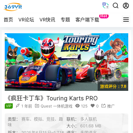
Hot
首页
VR论坛
VR快讯
专题
客户端下载
Quest
游戏评分：7.8
《疯狂卡丁车》Touring Karts PRO
VIP
1 年前
Quest 一体机游戏
125
0
推广
类型：
赛车、模拟、竞技、趣
联机：
多人联机
味
大小：
601.68 MB
版本：
2025年6月15日v1.7.18
语言：
多国语言