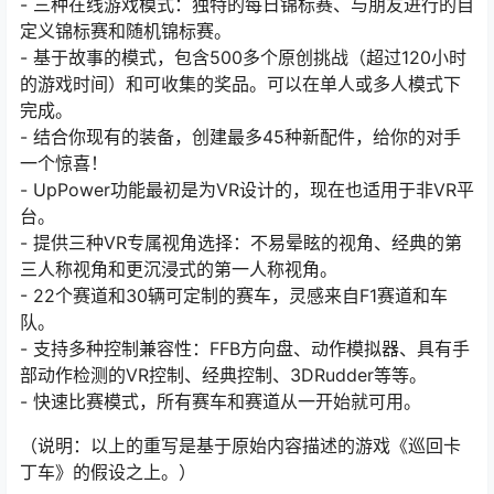
- 三种在线游戏模式：独特的每日锦标赛、与朋友进行的自
定义锦标赛和随机锦标赛。
- 基于故事的模式，包含500多个原创挑战（超过120小时
的游戏时间）和可收集的奖品。可以在单人或多人模式下
完成。
- 结合你现有的装备，创建最多45种新配件，给你的对手
一个惊喜！
- UpPower功能最初是为VR设计的，现在也适用于非VR平
台。
- 提供三种VR专属视角选择：不易晕眩的视角、经典的第
三人称视角和更沉浸式的第一人称视角。
- 22个赛道和30辆可定制的赛车，灵感来自F1赛道和车
队。
- 支持多种控制兼容性：FFB方向盘、动作模拟器、具有手
部动作检测的VR控制、经典控制、3DRudder等等。
- 快速比赛模式，所有赛车和赛道从一开始就可用。
（说明：以上的重写是基于原始内容描述的游戏《巡回卡
丁车》的假设之上。）