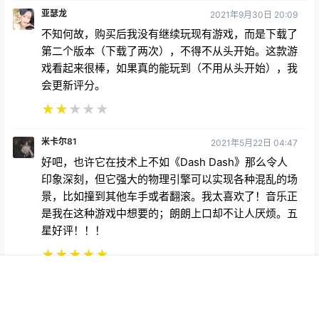
亚瑟龙
2021年9月30日 20:09
不知何故，购买后我没有继续玩现有游戏，而是下载了
第二个版本（下载了两次），不得不从头开始。这款游
戏看起来很棒，如果真的能玩到（不用从头开始），我
会更新评分。
★
★
★
★
★
米卡尔81
2021年5月22日 04:47
好吧，也许它在技术上不如《Dash Dash》那么令人
印象深刻，但它强大的物理引擎可以实现各种混乱的场
景，比如撞到其他车手或者翻滚。我太喜欢了！音乐正
是我在这种游戏中想要的；朗朗上口却不让人厌烦。五
星好评！！！
★
★
★
★
★
首页
专题
会员
搜索
菜单
我的
Copyright © 2026
369VR