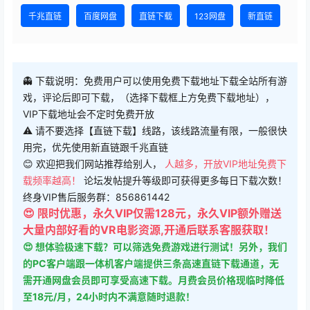
千兆直链
百度网盘
直链下载
123网盘
新直链
👻 下载说明：免费用户可以使用免费下载地址下载全站所有游
戏，评论后即可下载，（选择下载框上方免费下载地址），
VIP下载地址会不定时免费开放
⚠ 请不要选择【直链下载】线路，该线路流量有限，一般很快
用完，优先使用新直链跟千兆直链
😊 欢迎把我们网站推荐给别人，
人越多，开放VIP地址免费下
载频率越高！
论坛发帖提升等级即可获得更多每日下载次数！
终身VIP售后服务群：856861442
😍 限时优惠，永久VIP仅需128元，永久VIP额外赠送
大量内部好看的VR电影资源,开通后联系客服获取！
😍 想体验极速下载？可以筛选免费游戏进行测试！另外，我们
的PC客户端跟一体机客户端提供三条高速直链下载通道，无
需开通网盘会员即可享受高速下载。月费会员价格现临时降低
至18元/月，24小时内不满意随时退款！