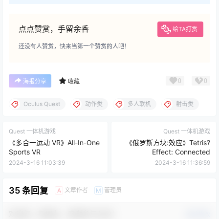
点点赞赏，手留余香
给TA打赏
还没有人赞赏，快来当第一个赞赏的人吧！
0
0
海报分享
收藏
Oculus Quest
动作类
多人联机
射击类
Quest 一体机游戏
Quest 一体机游戏
《多合一运动 VR》All-In-One
《俄罗斯方块:效应》Tetris?
Sports VR
Effect: Connected
2024-3-16 11:03:39
2024-3-16 11:36:59
35 条回复
文章作者
管理员
A
M
欢迎您，新朋友，感谢参与互动！
确认修改