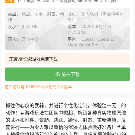
汉化
1 年前
Quest 一体机游戏
305
0
推广
类型：
枪战、军事、射击、动
联机：
多人联机（需要科学网
作
络）
大小：
3.73 GB
版本：
2025年6月11日
v1.7.1342
语言：
汉化中文
平台：
Quest、Quest 2、
Meta Quest Pro
开通VIP全部游戏免费下载
前往下载
这个游戏是由369VR网汉化的中文版本！
抓住你心仪的武器，并进行个性化定制，体验独一无二的
动作！＃游戏玩法在团队中崛起，解锁各种真实物理原理
的武器和附件，攀爬、跳跃、蹲伏、射击、重新装填，反
复进行——为令人难以置信的沉浸式体验做好准备！＃单
人战役你将扮演新加入的OSA士兵，身临其境体验战火纷