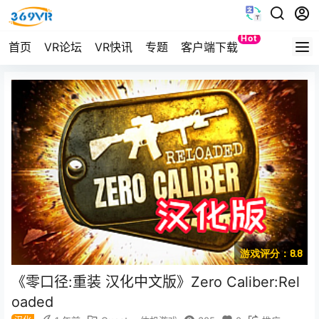
Hot
首页
VR论坛
VR快讯
专题
客户端下载
Quest
游戏评分：8.8
《零口径:重装 汉化中文版》Zero Caliber:Rel
oaded