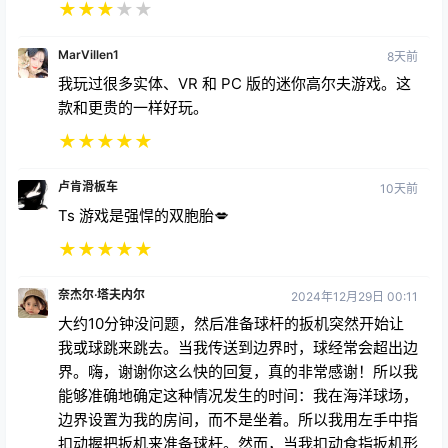
★
★
★
★
★
MarVillen1
8天前
我玩过很多实体、VR 和 PC 版的迷你高尔夫游戏。这
款和更贵的一样好玩。
★
★
★
★
★
卢肯滑板车
10天前
Ts 游戏是强悍的双胞胎💋
★
★
★
★
★
奈杰尔·塔夫内尔
2024年12月29日 00:11
大约10分钟没问题，然后准备球杆的扳机突然开始让
我或球跳来跳去。当我传送到边界时，球经常会超出边
界。嗨，谢谢你这么快的回复，真的非常感谢！所以我
能够准确地确定这种情况发生的时间：我在海洋球场，
边界设置为我的房间，而不是坐着。所以我用左手中指
扣动握把扳机来准备球杆。然而，当我扣动食指扳机形