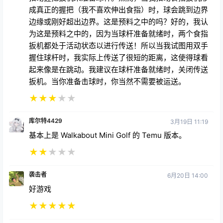
成真正的握把（我不喜欢伸出食指）时，球会跳到边界
边缘或刚好超出边界。这是预料之中的吗？好的，我认
为这是预料之中的，因为当球杆准备就绪时，两个食指
扳机都处于活动状态以进行传送！所以当我试图用双手
握住球杆时，我实际上传送了很短的距离，这使得球看
起来像是在跳动。我建议在球杆准备就绪时，关闭传送
扳机。当你准备击球时，你当然不需要被运送。
★
★
★
★
★
库尔特4429
3月19日 11:19
基本上是 Walkabout Mini Golf 的 Temu 版本。
★
★
★
★
★
袭击者
6月20日 14:00
好游戏
★
★
★
★
★