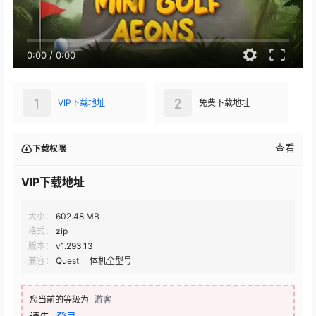
0:00
/
0:00
1
2
VIP下载地址
免费下载地址
查看
下载权限
VIP下载地址
大小：
602.48 MB
格式：
zip
版本：
v1.293.13
兼容：
Quest 一体机全型号
您当前的等级为
游客