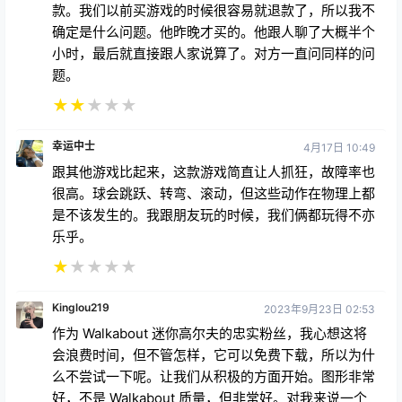
款。我们以前买游戏的时候很容易就退款了，所以我不
确定是什么问题。他昨晚才买的。他跟人聊了大概半个
小时，最后就直接跟人家说算了。对方一直问同样的问
题。
★
★
★
★
★
幸运中士
4月17日 10:49
跟其他游戏比起来，这款游戏简直让人抓狂，故障率也
很高。球会跳跃、转弯、滚动，但这些动作在物理上都
是不该发生的。我跟朋友玩的时候，我们俩都玩得不亦
乐乎。
★
★
★
★
★
Kinglou219
2023年9月23日 02:53
作为 Walkabout 迷你高尔夫的忠实粉丝，我心想这将
会浪费时间，但不管怎样，它可以免费下载，所以为什
么不尝试一下呢。让我们从积极的方面开始。图形非常
好，不是 Walkabout 质量，但非常好。对我来说一个