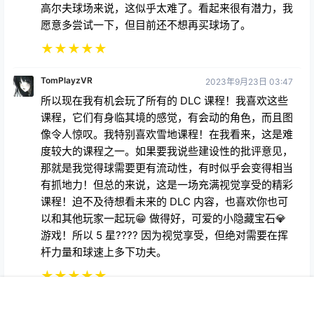
高尔夫球场来说，这似乎太难了。看起来很有潜力，我
愿意多尝试一下，但目前还不想再买球场了。
★
★
★
★
★
TomPlayzVR
2023年9月23日 03:47
所以现在我有机会玩了所有的 DLC 课程！我喜欢这些
课程，它们有身临其境的感觉，有会动的角色，而且图
像令人惊叹。我特别喜欢雪地课程！在我看来，这是难
度较大的课程之一。如果要我说些建设性的批评意见，
那就是我觉得球需要更有流动性，有时似乎会变得相当
有抓地力！但总的来说，这是一场充满视觉享受的精彩
课程！迫不及待想看未来的 DLC 内容，也喜欢你也可
以和其他玩家一起玩😁 做得好，可爱的小隐藏宝石💎
游戏！所以 5 星???? 因为视觉享受，但绝对需要在挥
杆力量和球速上多下功夫。
★
★
★
★
★
首页
专题
会员
搜索
菜单
我的