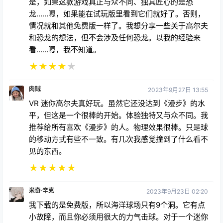
是，如果这款游戏真正与众不同、独具匠心的是恐
龙……嗯，如果能在试玩版里看到它们就好了。否则，
情况就和其他免费版一样了。我想分享一些关于高尔夫
和恐龙的想法，但不会涉及任何恐龙。以我的经验来
看……嗯，我不知道。
★
★
★
★
★
肉贼
2023年9月27日 13:55
VR 迷你高尔夫真好玩。虽然它还没达到《漫步》的水
平，但这是一个很棒的开始。体验独特又与众不同。我
推荐给所有喜欢《漫步》的人。物理效果很棒。只是球
的移动方式有些不一致。有几次我感觉撞到了什么看不
见的东西。
★
★
★
★
★
米奇·辛克
2023年9月23日 02:20
我下载的是免费版，所以海洋球场只有9个洞。它有点
小故障，而且你必须用很大的力气击球。对于一个迷你