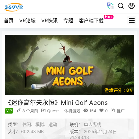
Hot
首页
VR论坛
VR快讯
专题
客户端下载
Quest
游戏评分：8.4
《迷你高尔夫永恒》Mini Golf Aeons
VIP
8 个月前
Quest 一体机游戏
154
0
推广
类型：
休闲、模拟、运动
联机：
单人离线
大小：
602.48 MB
版本：
2025年11月24日
v1.293.13