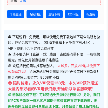
请先
登录
千兆直链
百度网盘
直链下载
123网盘
新直链
👻 下载说明：免费用户可以使用免费下载地址下载全站所有游
戏，评论后即可下载，（选择下载框上方免费下载地址），
VIP下载地址会不定时免费开放
⚠ 请不要选择【直链下载】线路，该线路流量有限，一般很快
用完，优先使用新直链跟千兆直链
😊 欢迎把我们网站推荐给别人，
人越多，开放VIP地址免费下
载频率越高！
论坛发帖提升等级即可获得更多每日下载次数！
终身VIP售后服务群：856861442
😍 限时优惠，永久VIP仅需128元，永久VIP额外赠送
大量内部好看的VR电影资源,开通后联系客服获取！
😍 想体验极速下载？可以筛选免费游戏进行测试！另外，我们
的PC客户端跟一体机客户端提供三条高速直链下载通道，无
需开通网盘会员即可享受高速下载。月费会员价格现临时降低