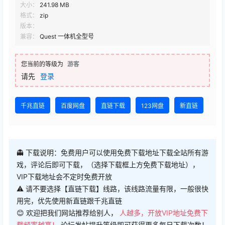
大小：
241.98 MB
格式：
zip
版本：
兼容：
Quest 一体机全型号
您当前的等级为
游客
请先
登录
千兆直链
百度网盘
直链下载
123网盘
新直链
👻 下载说明：免费用户可以使用免费下载地址下载全站所有游
戏，评论后即可下载，（选择下载框上方免费下载地址），
VIP下载地址会不定时免费开放
⚠ 请不要选择【直链下载】线路，该线路流量有限，一般很快
用完，优先使用新直链跟千兆直链
😊 欢迎把我们网站推荐给别人，
人越多，开放VIP地址免费下
载频率越高！
论坛发帖提升等级即可获得更多每日下载次数！