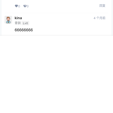
回复
0
0
kina
4 个月前
青铜
Lv0
66666666
回复
0
0
首页
专题
会员
搜索
菜单
我的
zarazoro
4 个月前
青铜
Lv0
1111
回复
0
0
六味帝皇玩
3 个月前
青铜
Lv0
好东西，不作连网
回复
0
0