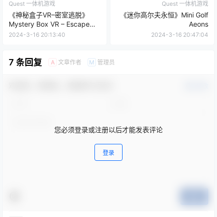
Quest 一体机游戏
Quest 一体机游戏
《神秘盒子VR–密室逃脱》
《迷你高尔夫永恒》Mini Golf
Mystery Box VR – Escape
Aeons
The Room
2024-3-16 20:13:40
2024-3-16 20:47:04
7 条回复
文章作者
管理员
A
M
欢迎您，新朋友，感谢参与互动！
确认修改
您必须登录或注册以后才能发表评论
登录
提交