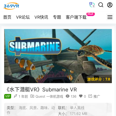
Hot
首页
VR论坛
VR快讯
专题
客户端下载
Quest
游戏评分：7.8
《水下潜艇VR》Submarine VR
VIP
1 年前
Quest 一体机游戏
136
0
推广
类型：
海底、风景、趣味、动
联机：
单人离线
作
大小：
171.62 MB