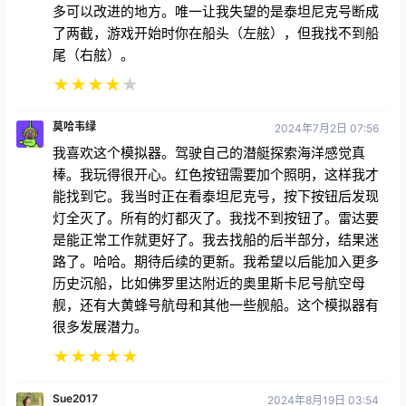
多可以改进的地方。唯一让我失望的是泰坦尼克号断成
了两截，游戏开始时你在船头（左舷），但我找不到船
尾（右舷）。
★
★
★
★
★
莫哈韦绿
2024年7月2日 07:56
我喜欢这个模拟器。驾驶自己的潜艇探索海洋感觉真
棒。我玩得很开心。红色按钮需要加个照明，这样我才
能找到它。我当时正在看泰坦尼克号，按下按钮后发现
灯全灭了。所有的灯都灭了。我找不到按钮了。雷达要
是能正常工作就更好了。我去找船的后半部分，结果迷
路了。哈哈。期待后续的更新。我希望以后能加入更多
历史沉船，比如佛罗里达附近的奥里斯卡尼号航空母
舰，还有大黄蜂号航母和其他一些舰船。这个模拟器有
很多发展潜力。
★
★
★
★
★
Sue2017
2024年8月19日 03:54