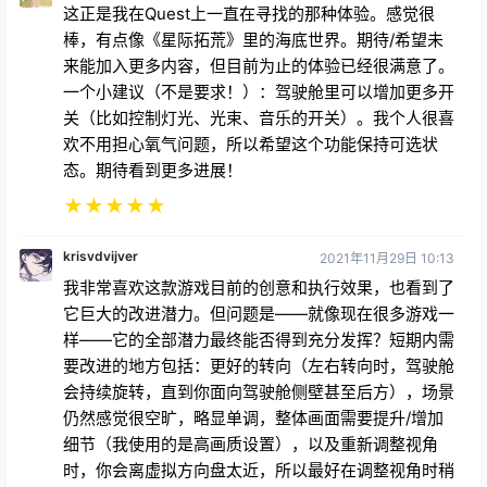
这正是我在Quest上一直在寻找的那种体验。感觉很
棒，有点像《星际拓荒》里的海底世界。期待/希望未
来能加入更多内容，但目前为止的体验已经很满意了。
一个小建议（不是要求！）：驾驶舱里可以增加更多开
关（比如控制灯光、光束、音乐的开关）。我个人很喜
欢不用担心氧气问题，所以希望这个功能保持可选状
态。期待看到更多进展！
★
★
★
★
★
krisvdvijver
2021年11月29日 10:13
我非常喜欢这款游戏目前的创意和执行效果，也看到了
它巨大的改进潜力。但问题是——就像现在很多游戏一
样——它的全部潜力最终能否得到充分发挥？短期内需
要改进的地方包括：更好的转向（左右转向时，驾驶舱
会持续旋转，直到你面向驾驶舱侧壁甚至后方），场景
仍然感觉很空旷，略显单调，整体画面需要提升/增加
细节（我使用的是高画质设置），以及重新调整视角
时，你会离虚拟方向盘太近，所以最好在调整视角时稍