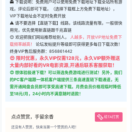
👻 下载说明：免费用户可以使用免费下载地址下载全站所有游
戏，评论后即可下载，（选择下载框上方免费下载地址），
VIP下载地址会不定时免费开放
⚠ 请不要选择【直链下载】线路，该线路流量有限，一般很快
用完，优先使用新直链跟千兆直链
😊 欢迎把我们网站推荐给别人，
人越多，开放VIP地址免费下
载频率越高！
论坛发帖提升等级即可获得更多每日下载次数！
终身VIP售后服务群：856861442
😍 限时优惠，永久VIP仅需128元，永久VIP额外赠送
大量内部好看的VR电影资源,开通后联系客服获取！
😍 想体验极速下载？可以筛选免费游戏进行测试！另外，我们
的PC客户端跟一体机客户端提供三条高速直链下载通道，无
需开通网盘会员即可享受高速下载。月费会员价格现临时降低
至18元/月，24小时内不满意随时退款！
点点赞赏，手留余香
给TA打赏
还没有人赞赏，快来当第一个赞赏的人吧！