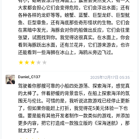
有小；蛤蜊会漂浮在海面上；蠹鱼会突然变大，有一天
大家都会担心它们会变得危险，它们会浮出水面；还有
各种各样的龙虾等等。螃蟹、蓝蟹、巨型龙虾、巨型鱿
鱼、巨型章鱼，还有海底那些奇形怪状的生物。它们会
在黑暗中发光，海豚会对你的船做出反应，它们会往里
张望，试图找到你。我觉得这很真实。在水面上，你会
看到海豚跃出水面，还有兰花井，它们游来游去，也许
还能看到一些海狮在冰山上，海鸥从旁边飞过。
★
★
★
★
★
Daniel_C137
2025年12月17日 05:35
驾驶着你那艘可靠的小船四处游荡、探索海洋，感觉真
的太棒了。伴着舒缓的背景音乐，在船上探索海洋的氛
围无与伦比。可惜的是，我听说这款游戏已经停止更新
了，但如果你能赶上打折，我觉得花5美元体验一下也
值。要是能有其他开发者制作一款类似的游戏，并添加
更多内容，把它打造成一款独立版的《深海迷航》，那
就太好了。