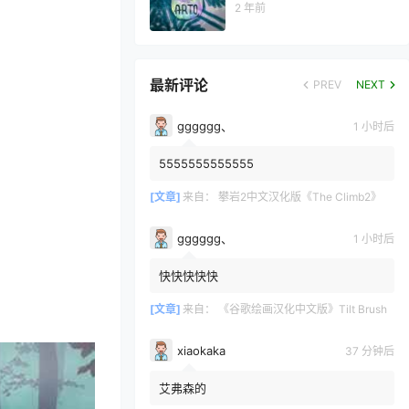
2 年前
最新评论
PREV
NEXT
gggggg、
1 小时后
5555555555555
[文章]
来自：
攀岩2中文汉化版《The Climb2》
gggggg、
1 小时后
快快快快快
[文章]
来自：
《谷歌绘画汉化中文版》Tilt Brush
xiaokaka
37 分钟后
艾弗森的