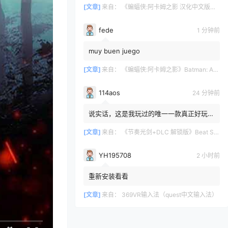
[文章]
来自：
《蝙蝠侠:阿卡姆之影 汉化中文版》Batman: Arkham Shadow
fede
1 分钟前
muy buen juego
[文章]
来自：
《蝙蝠侠:阿卡姆之影》Batman: Arkham Shadow
114aos
24 分钟前
说实话，这是我玩过的唯一一款真正好玩的
VR游戏。我玩过的游戏不多，但玩过的那
些都不太好。我觉得《Bea...
[文章]
来自：
《节奏光剑+DLC 解锁版》Beat Saber VR
YH195708
2 小时前
重新安装看看
[文章]
来自：
369VR输入法（quest中文输入法）