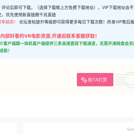
，评论后即可下载，（选择下载框上方免费下载地址），VIP下载地址会
完，优先使用新直链跟千兆直链
频率越高！
论坛发帖提升等级即可获得更多每日下载次数！终身VIP售后
大量内部好看的VR电影资源,开通后联系客服获取！
的PC客户端跟一体机客户端提供三条高速直链下载通道，无需开通网盘会员
时退款！
给TA打赏
Qu