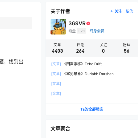
关于作者
关注
私信
369VR
铂金
Lv3
终身会员
文章
评论
关注
粉丝
4403
264
0
56
题，找到出
[文章]
《回声漂移》Echo Drift
[文章]
《罕见景象》Durlabh Darshan
[文章]
[文章]
Ta的全部动态
文章聚合