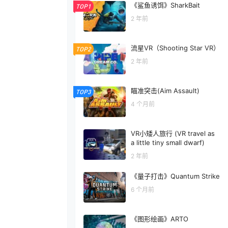
《鲨鱼诱饵》SharkBait
TOP1
2 年前
流星VR（Shooting Star VR）
TOP2
2 年前
瞄准突击(Aim Assault)
TOP3
4 个月前
VR小矮人旅行 (VR travel as
a little tiny small dwarf)
2 年前
《量子打击》Quantum Strike
6 个月前
《图形绘画》ARTO