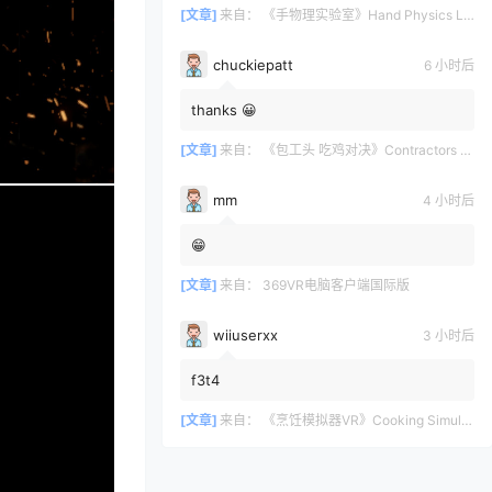
[文章]
来自：
《手物理实验室》Hand Physics Lab
chuckiepatt
6 小时后
thanks 😀
[文章]
来自：
《包工头 吃鸡对决》Contractors Showdown
mm
4 小时后
😁
[文章]
来自：
369VR电脑客户端国际版
wiiuserxx
3 小时后
f3t4
[文章]
来自：
《烹饪模拟器VR》Cooking Simulator VR