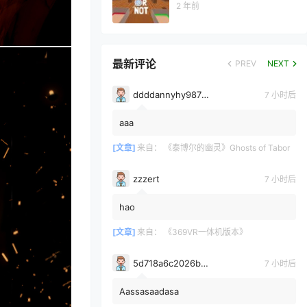
2 年前
最新评论
PREV
NEXT
ddddannyhy987878
7 小时后
aaa
[文章]
来自：
《泰博尔的幽灵》Ghosts of Tabor
zzzert
7 小时后
hao
[文章]
来自：
《369VR一体机版本》
5d718a6c2026b3700bdc0c971e6d75361628
7 小时后
Aassasaadasa