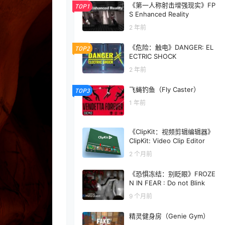
《第一人称射击增强现实》FP
TOP1
S Enhanced Reality
2 年前
《危险：触电》DANGER: EL
TOP2
ECTRIC SHOCK
2 年前
飞蝇钓鱼（Fly Caster）
TOP3
1 年前
《ClipKit：视频剪辑编辑器》
ClipKit: Video Clip Editor
2 个月前
《恐惧冻结：别眨眼》FROZE
N IN FEAR : Do not Blink
9 个月前
精灵健身房（Genie Gym）