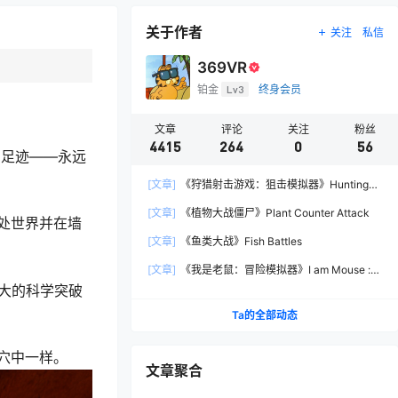
关于作者
关注
私信
369VR
铂金
Lv3
终身会员
文章
评论
关注
粉丝
4415
264
0
56
的足迹——永远
[文章]
《狩猎射击游戏：狙击模拟器》Hunting
Shooter: Sniper Simulator
[文章]
《植物大战僵尸》Plant Counter Attack
处世界并在墙
[文章]
《鱼类大战》Fish Battles
[文章]
《我是老鼠：冒险模拟器》I am Mouse :
Adventure Simulator
伟大的科学突破
Ta的全部动态
穴中一样。
文章聚合