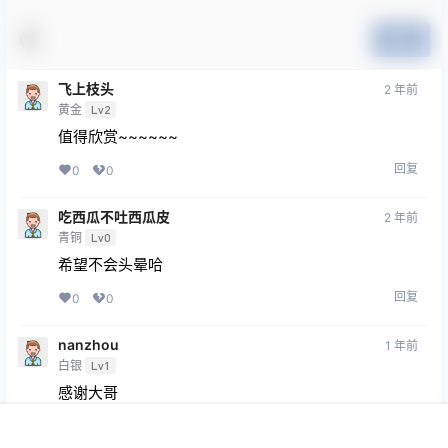
提交
飞上枝头
2 年前
黄金
Lv2
值得欣赏~~~~~~
回复
0
0
吃西瓜不吐西瓜皮
2 年前
青铜
Lv0
希望不会头晕哈
回复
0
0
nanzhou
1 年前
白银
Lv1
感谢大哥
回复
0
0
首页
专题
会员
搜索
菜单
我的