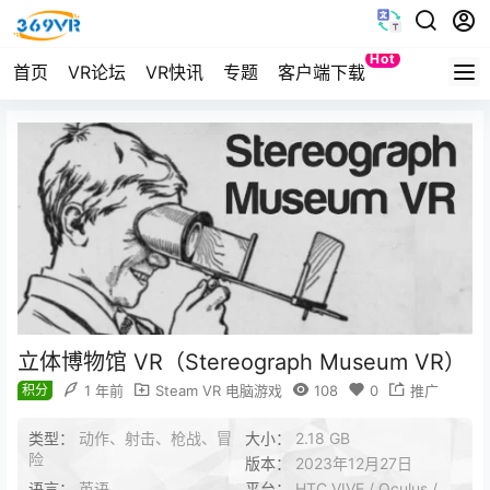
Hot
首页
VR论坛
VR快讯
专题
客户端下载
Quest
立体博物馆 VR（Stereograph Museum VR）
积分
1 年前
Steam VR 电脑游戏
108
0
推广
类型：
动作、射击、枪战、冒
大小：
2.18 GB
险
版本：
2023年12月27日
语言：
英语
平台：
HTC VIVE / Oculus /