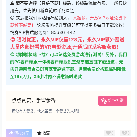
⚠ 请不要选择【直链下载】线路，该线路流量有限，一般很快
用完，优先使用新直链跟千兆直链
😊 欢迎把我们网站推荐给别人，
人越多，开放VIP地址免费下
载频率越高！
论坛发帖提升等级即可获得更多每日下载次数！
终身VIP售后服务群：856861442
😍 限时优惠，永久VIP仅需128元，永久VIP额外赠送
大量内部好看的VR电影资源,开通后联系客服获取！
😍 想体验极速下载？可以筛选免费游戏进行测试！另外，我们
的PC客户端跟一体机客户端提供三条高速直链下载通道，无
需开通网盘会员即可享受高速下载。月费会员价格现临时降低
至18元/月，24小时内不满意随时退款！
点点赞赏，手留余香
给TA打赏
还没有人赞赏，快来当第一个赞赏的人吧！
0
0
海报分享
收藏