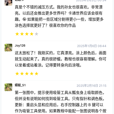
2025年3月3日 00:34
真是个不错的减压方式。我的孙女也很喜欢。非常漂
亮。以后还会推出更多世界吗？卡通世界应该会很有
趣。🤪 如果能把一些区域分割得更小一些，增加更多
涂色选择就更好了？很喜欢你的作品
★
★
★
★
★
Joy126
2025年1月6日 06:44
这太放松了！我刚买的，它真漂亮。涂上颜色后，画面
就生动起来了。真的很舒缓。教程也很容易理解。你可
以坐着或站着涂。记得要转身向后涂哦。
★
★
★
★
★
蜻蜓_51
2025年2月16日 21:15
第一张图中，提示使用吸管工具从瓢虫身上吸取颜色，
但并没有说明如何找到吸管工具。只有指针和调色板。
更新：重启头显和应用后，右手控制器上的 B 键可以
作为吸管工具使用。如果教程中能配一张图说明各个按