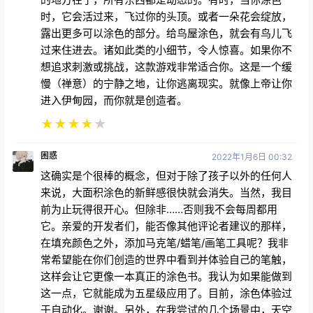
时，它会活过来，飞过你的头顶。或者一朵花会绽放，
露出更多可以涂色的部分。给鸟屋涂色，就会有鸟儿飞
过来住进去。诸如此类的小细节，令人惊喜。如果你不
想追求刺激或挑战，这款游戏非常适合你。这是一个缓
慢（禅意）的宁静之地，让你逃离现实。就像上帝让你
进入伊甸园，而你就是创造者。
★
★
★
★
★
困惑
2022年1月6日 00:32
这确实是个很棒的概念，但对于除了孩子以外的任何人
来说，大面积涂色的新鲜感很快就会消失。当然，我目
前为止玩得很开心。但除非……否则我不会每周都用
它。亲爱的开发者们，能否像其他评论者建议的那样，
在填充颜色之外，添加马克笔/蜡笔/画笔工具呢？我非
常希望能在你们创造的世界中看到并体验自己的笔触，
这样会让它更像一本真正的涂色书。我认为如果能做到
这一点，它就能成为五星级应用了。目前，涂色体验过
于自动化。谢谢。另外，在我尝试的几个场景中，天空