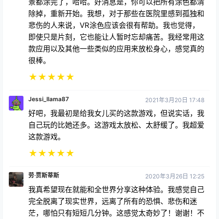
景都涂完了，哈哈。好消息是，你可以把所有涂色都清
除掉，重新开始。我想，对于那些在医院里感到孤独和
悲伤的人来说，VR涂色应该会很有帮助。我也觉得，
即使只是片刻，它也能让人暂时忘却痛苦。我经常用这
款应用以及其他一些类似的应用来放松身心，感觉真的
很棒。
★
★
★
★
★
Jessi_llama87
2021年3月20日 17:48
好吧，我最初是给我女儿买的这款游戏，但说实话，我
自己玩的比她还多。这游戏太放松、太舒缓了。我超爱
这款游戏。
★
★
★
★
★
劳·贾斯蒂斯
2020年3月26日 12:25
我真希望现在就能和全世界分享这种体验。我感觉自己
完全脱离了现实世界，远离了所有的恐惧、悲伤和迷
茫，哪怕只有短短几分钟。这感觉太奇妙了！谢谢！不