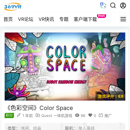
Hot
首页
VR论坛
VR快讯
专题
客户端下载
Quest
游戏评分：8.8
《色彩空间》Color Space
积分
1 年前
Quest 一体机游戏
96
0
推广
类型：
休闲、绘画
联机：
单人离线