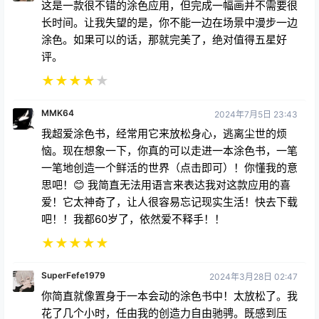
这是一款很不错的涂色应用，但完成一幅画并不需要很
长时间。让我失望的是，你不能一边在场景中漫步一边
涂色。如果可以的话，那就完美了，绝对值得五星好
评。
★
★
★
★
★
MMK64
2024年7月5日 23:43
我超爱涂色书，经常用它来放松身心，逃离尘世的烦
恼。现在想象一下，你真的可以走进一本涂色书，一笔
一笔地创造一个鲜活的世界（点击即可）！你懂我的意
思吧！😊 我简直无法用语言来表达我对这款应用的喜
爱！它太神奇了，让人很容易忘记现实生活！快去下载
吧！！我都60岁了，依然爱不释手！！
★
★
★
★
★
SuperFefe1979
2024年3月28日 02:47
你简直就像置身于一本会动的涂色书中！太放松了。我
花了几个小时，任由我的创造力自由驰骋。既感到压