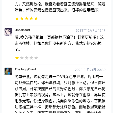
力，又感到放松。我喜欢看着画面逐渐鲜活起来，随着
涂色，新的元素也慢慢显现出来。很棒的应用程序！
★
★
★
★
★
Onealstuff
2023年12月7日 12:17
我6岁的孩子把每一页都擦掉重涂了！赶紧更新吧！这
东西很棒，但如果你们没有新内容，我就要把它扔掉
了。
★
★
★
★
★
TheJuggRnaut
2022年1月21日 00:39
简单来说，这就像走进一个VR涂色书世界。周围的一
切都是黑白的。你无法移动，只能静止不动。但当你环
顾四周，开始按照自己的喜好涂色时，你会感觉自己仿
佛拥有上帝般的视角。基本上，这就像在虚拟世界里使
用激光笔。你选择颜色，指向你想涂色的地方，它就像
油漆桶工具一样，把那部分涂满颜色。而这款游戏最酷
的地方在于，所有东西都是动态的。有时，当你涂色