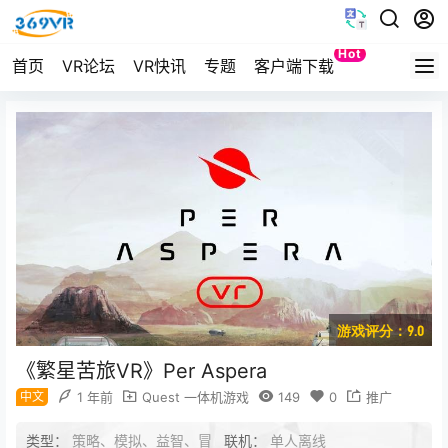
Hot
首页
VR论坛
VR快讯
专题
客户端下载
Quest
游戏评分：9.0
《繁星苦旅VR》Per Aspera
中文
1 年前
Quest 一体机游戏
149
0
推广
类型：
策略、模拟、益智、冒
联机：
单人离线