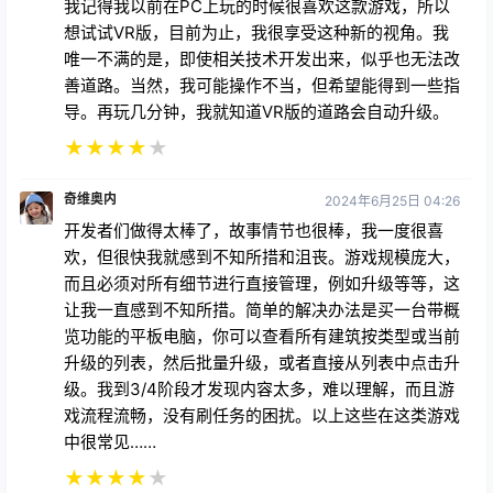
我记得我以前在PC上玩的时候很喜欢这款游戏，所以
想试试VR版，目前为止，我很享受这种新的视角。我
唯一不满的是，即使相关技术开发出来，似乎也无法改
善道路。当然，我可能操作不当，但希望能得到一些指
导。再玩几分钟，我就知道VR版的道路会自动升级。
★
★
★
★
★
奇维奥内
2024年6月25日 04:26
开发者们做得太棒了，故事情节也很棒，我一度很喜
欢，但很快我就感到不知所措和沮丧。游戏规模庞大，
而且必须对所有细节进行直接管理，例如升级等等，这
让我一直感到不知所措。简单的解决办法是买一台带概
览功能的平板电脑，你可以查看所有建筑按类型或当前
升级的列表，然后批量升级，或者直接从列表中点击升
级。我到3/4阶段才发现内容太多，难以理解，而且游
戏流程流畅，没有刷任务的困扰。以上这些在这类游戏
中很常见……
★
★
★
★
★