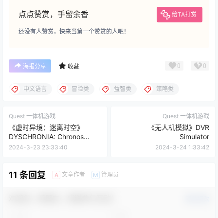
点点赞赏，手留余香
给TA打赏
还没有人赞赏，快来当第一个赞赏的人吧！
0
0
海报分享
收藏
中文语言
冒险类
益智类
策略类
Quest 一体机游戏
Quest 一体机游戏
《虚时异境：迷离时空》
《无人机模拟》DVR
DYSCHRONIA: Chronos
Simulator
Alternate
2024-3-23 23:33:40
2024-3-24 1:33:42
11 条回复
文章作者
管理员
A
M
欢迎您，新朋友，感谢参与互动！
确认修改