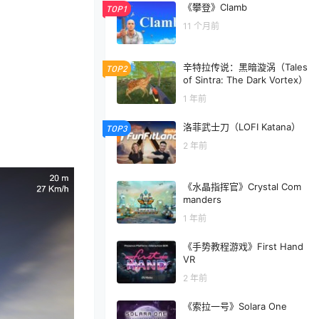
《攀登》Clamb
TOP1
11 个月前
辛特拉传说：黑暗漩涡（Tales
TOP2
of Sintra: The Dark Vortex）
1 年前
洛菲武士刀（LOFI Katana）
TOP3
2 年前
《水晶指挥官》Crystal Com
manders
1 年前
《手势教程游戏》First Hand
VR
2 年前
《索拉一号》Solara One