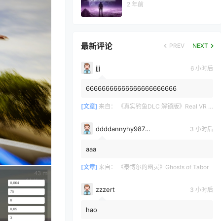
2 年前
最新评论
PREV
NEXT
jjj
6 小时后
66666666666666666666666
[文章]
来自：
《真实钓鱼DLC 解锁版》Real VR Fishing DLC
ddddannyhy987878
3 小时后
aaa
[文章]
来自：
《泰博尔的幽灵》Ghosts of Tabor
zzzert
3 小时后
hao