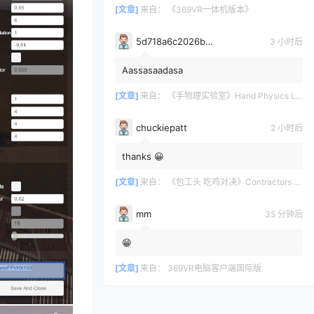
[文章]
来自：
《369VR一体机版本》
5d718a6c2026b3700bdc0c971e6d75361628
3 小时后
Aassasaadasa
[文章]
来自：
《手物理实验室》Hand Physics Lab
chuckiepatt
2 小时后
thanks 😀
[文章]
来自：
《包工头 吃鸡对决》Contractors Showdown
mm
35 分钟后
😁
[文章]
来自：
369VR电脑客户端国际版