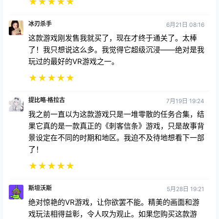
冰刃杀手
6月21日 08:16
这款游戏刚发售我就买了，现在才终于通关了。太棒
了！我只想说这么多。我觉得它超级沉浸——绝对是我
玩过的最好的VR游戏之一。
★
★
★
★
★
提比略·格拉古
7月19日 19:24
我之前一直以为这款游戏只是一堆零散的任务合集，结
果它真的是一款真正的《刺客信条》游戏，只是故事背
景设定在不同的时期和地区。我迫不及待地想看下一部
了！
★
★
★
★
★
斯坦沃斯
5月28日 19:21
绝对惊艳的VR游戏，让你欲罢不能。精美的画面和游
戏玩法相得益彰，令人叹为观止。如果您购买这款游
戏，请仔细阅读游戏设置说明，切勿操之过急。请慢慢