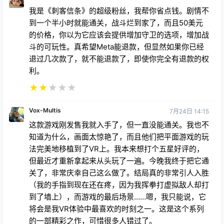
到一个半小时就能通关，战斗烂到家了，而且50美元
的价格，你以为它应该会提供增加守卫的选项，增加战
斗的可玩性。真希望Meta能退款，但显然如果你已经
退过几次款了，就不能退款了，即使你完全有退款的权
利。
★
★
★
★
★
Vox-Multis
7月24日 14:15
这款游戏刚发售我就入手了，但一直没能通关。我也不
知道为什么，画面太惊艳了，而且他们把平面游戏的玩
法完美地移植到了VR上。我本来想打个五星好评的，
但最近才重新拿起来从头玩了一遍。今晚我终于把它通
关了，非常庆幸自己这么做了。结局真的非常引人入胜
（我的手指到现在还在疼，因为我挥拳打虚拟敌人却打
到了墙上），而游戏的最后场景……嗯，我只能说，它
将会是我VR体验中最喜欢的时刻之一。这是这个系列
的一部精彩之作，可惜很多人错过了。