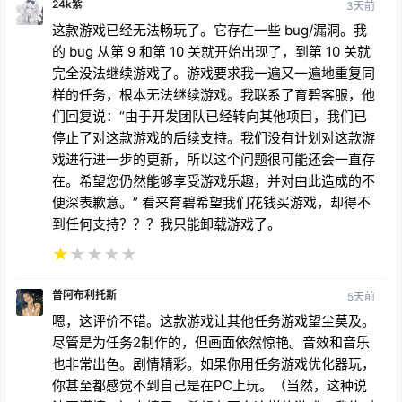
这款游戏已经无法畅玩了。它存在一些 bug/漏洞。我
的 bug 从第 9 和第 10 关就开始出现了，到第 10 关就
完全没法继续游戏了。游戏要求我一遍又一遍地重复同
样的任务，根本无法继续游戏。我联系了育碧客服，他
们回复说：“由于开发团队已经转向其他项目，我们已
停止了对这款游戏的后续支持。我们没有计划对这款游
戏进行进一步的更新，所以这个问题很可能还会一直存
在。希望您仍然能够享受游戏乐趣，并对由此造成的不
便深表歉意。” 看来育碧希望我们花钱买游戏，却得不
到任何支持？？？我只能卸载游戏了。
★
★
★
★
★
普阿布利托斯
5天前
嗯，这评价不错。这款游戏让其他任务游戏望尘莫及。
尽管是为任务2制作的，但画面依然惊艳。音效和音乐
也非常出色。剧情精彩。如果你用任务游戏优化器玩，
你甚至都感觉不到自己是在PC上玩。（当然，这种说
法要谨慎。）太棒了，希望有更多这样的游戏。我绝对