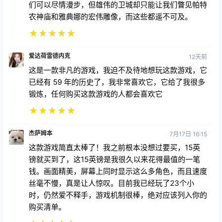
农神庙和雅典娜的宏伟雕像，而这些都遥不可及。
★
★
★
★
★
爱达荷雷德内克
12天前
这是一款非凡的游戏，我迫不及待地想玩这款游戏，它
已经有 59 年的历史了，我非常喜欢它，它给了我很多
锻炼，任何购买这款游戏的人都会喜欢它
★
★
★
★
★
杰萨姆本
7月17日 16:15
这款游戏简直太棒了！我之前根本没想过要买，15英
镑就买到了，这15英镑是我很久以来花得最值的一笔
钱。画面精美，屏幕上同时显示这么多角色，而且速度
丝毫不慢，真是让人惊叹。目前我已经玩了23个小
时，仍然爱不释手，游戏机制很棒，绝对应该列入你的
购买清单。
★
★
★
★
★