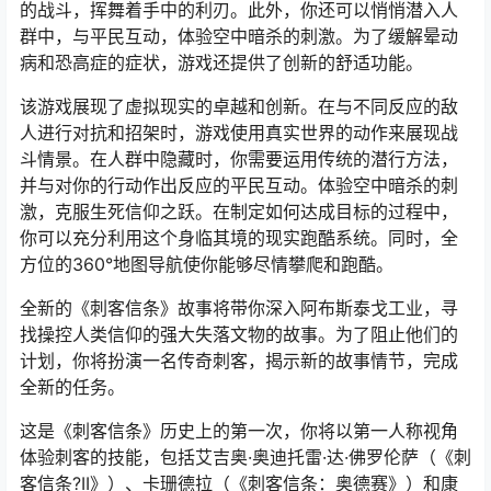
的战斗，挥舞着手中的利刃。此外，你还可以悄悄潜入人
群中，与平民互动，体验空中暗杀的刺激。为了缓解晕动
病和恐高症的症状，游戏还提供了创新的舒适功能。
该游戏展现了虚拟现实的卓越和创新。在与不同反应的敌
人进行对抗和招架时，游戏使用真实世界的动作来展现战
斗情景。在人群中隐藏时，你需要运用传统的潜行方法，
并与对你的行动作出反应的平民互动。体验空中暗杀的刺
激，克服生死信仰之跃。在制定如何达成目标的过程中，
你可以充分利用这个身临其境的现实跑酷系统。同时，全
方位的360°地图导航使你能够尽情攀爬和跑酷。
全新的《刺客信条》故事将带你深入阿布斯泰戈工业，寻
找操控人类信仰的强大失落文物的故事。为了阻止他们的
计划，你将扮演一名传奇刺客，揭示新的故事情节，完成
全新的任务。
这是《刺客信条》历史上的第一次，你将以第一人称视角
体验刺客的技能，包括艾吉奥·奥迪托雷·达·佛罗伦萨（《刺
客信条?II》）、卡珊德拉（《刺客信条：奥德赛》）和康