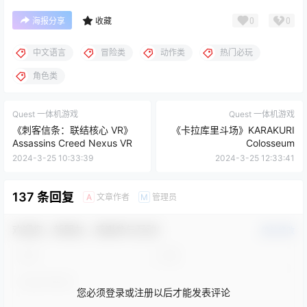
0
0
海报分享
收藏
中文语言
冒险类
动作类
热门必玩
角色类
Quest 一体机游戏
Quest 一体机游戏
《刺客信条：联结核心 VR》
《卡拉库里斗场》KARAKURI
Assassins Creed Nexus VR
Colosseum
2024-3-25 10:33:39
2024-3-25 12:33:41
137 条回复
文章作者
管理员
A
M
欢迎您，新朋友，感谢参与互动！
确认修改
您必须登录或注册以后才能发表评论