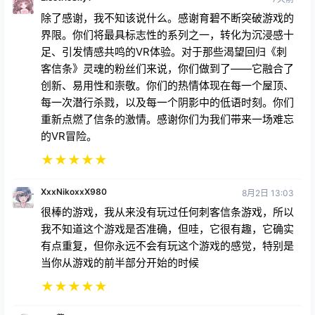
除了感谢，我不知该说什么。感谢育碧不断突破游戏的
界限。你们将最具标志性的系列之一，转化为沉浸感十
足、引发情感共鸣的VR体验。对于那些渴望回归《刺
客信条》灵魂的粉丝们来说，你们做到了——它融合了
创新、易用性和崇敬。你们的热情体现在每一个屋顶、
每一次潜行杀戮，以及每一个阴影中的低语时刻。你们
重新点燃了信条的激情。感谢你们为我们带来一场难忘
的VR冒险。
★
★
★
★
★
XxxNikoxxX980
8月2日 13:03
很棒的游戏，我从来没有玩过任何刺客信条游戏，所以
我不知道这个游戏是否准确，但哇，它很有趣，它确实
有点重复，但你永远不会有玩这个游戏的感觉，特别是
当你从游戏的前半部分开始的时候
★
★
★
★
★
24k紫
3天前