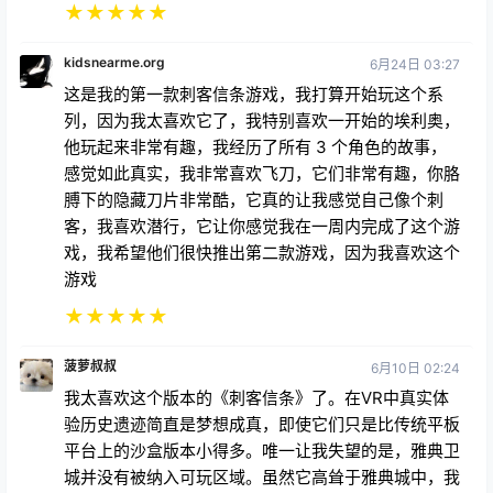
kidsnearme.org
6月24日 03:27
这是我的第一款刺客信条游戏，我打算开始玩这个系
列，因为我太喜欢它了，我特别喜欢一开始的埃利奥，
他玩起来非常有趣，我经历了所有 3 个角色的故事，
感觉如此真实，我非常喜欢飞刀，它们非常有趣，你胳
膊下的隐藏刀片非常酷，它真的让我感觉自己像个刺
客，我喜欢潜行，它让你感觉我在一周内完成了这个游
戏，我希望他们很快推出第二款游戏，因为我喜欢这个
游戏
★
★
★
★
★
菠萝叔叔
6月10日 02:24
我太喜欢这个版本的《刺客信条》了。在VR中真实体
验历史遗迹简直是梦想成真，即使它们只是比传统平板
平台上的沙盒版本小得多。唯一让我失望的是，雅典卫
城并没有被纳入可玩区域。虽然它高耸于雅典城中，我
们可以尽情漫步，但雄伟的卫城却只能让我们瞥见帕特