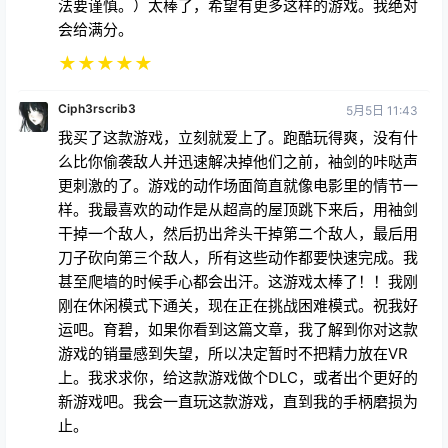
会给满分。
★
★
★
★
★
Ciph3rscrib3
5月5日 11:43
我买了这款游戏，立刻就爱上了。跑酷玩得爽，没有什
么比你偷袭敌人并迅速解决掉他们之前，袖剑的咔哒声
更刺激的了。游戏的动作场面简直就像电影里的情节一
样。我最喜欢的动作是从超高的屋顶跳下来后，用袖剑
干掉一个敌人，然后扔出斧头干掉第二个敌人，最后用
刀子砍向第三个敌人，所有这些动作都要快速完成。我
甚至爬墙的时候手心都会出汗。这游戏太棒了！！我刚
刚在休闲模式下通关，现在正在挑战困难模式。祝我好
运吧。育碧，如果你看到这篇文章，我了解到你对这款
游戏的销量感到失望，所以决定暂时不把精力放在VR
上。我求求你，给这款游戏做个DLC，或者出个更好的
新游戏吧。我会一直玩这款游戏，直到我的手柄磨损为
止。
★
★
★
★
★