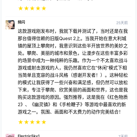
★
★
★
★
★
频闪
25天前
这款游戏刚发布时，我就下载并测试了，当时还是在我
那台值得信赖的旧版Quest 2上。当我开始在意大利城
镇的屋顶上攀爬时，我意识到这些半开放世界的美妙之
处。攀爬、美丽的城市和景色，让漫步在这些丰富多彩
的场景中成为一种纯粹的乐趣。作为一个不太喜欢战斗
游戏或射击游戏的人，我仍然喜欢它在“休闲”模式下相
当简单且宽容的战斗风格（感谢开发者！）。这种轻松
的模式让我获得了一些兴奋和满足感，但仍然可以放松
下来，专注于攀爬、欣赏美丽的画面和世界，这也是我
购买这款游戏的原因。强烈推荐，这是我在《红色物质
2》、《幽灵镇》和《手枪鞭子》等游戏中最喜欢的新
游戏之一。氛围、画面和不太费力的动作完美结合！
★
★
★
★
★
ElectricSky1
7天前