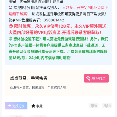
用完，优先使用新直链跟千兆直链
😊 欢迎把我们网站推荐给别人，
人越多，开放VIP地址免费下
载频率越高！
论坛发帖提升等级即可获得更多每日下载次数！
终身VIP售后服务群：856861442
😍 限时优惠，永久VIP仅需128元，永久VIP额外赠送
大量内部好看的VR电影资源,开通后联系客服获取！
😍 想体验极速下载？可以筛选免费游戏进行测试！另外，我们
的PC客户端跟一体机客户端提供三条高速直链下载通道，无
需开通网盘会员即可享受高速下载。月费会员价格现临时降低
至18元/月，24小时内不满意随时退款！
点点赞赏，手留余香
给TA打赏
还没有人赞赏，快来当第一个赞赏的人吧！
0
0
海报分享
收藏