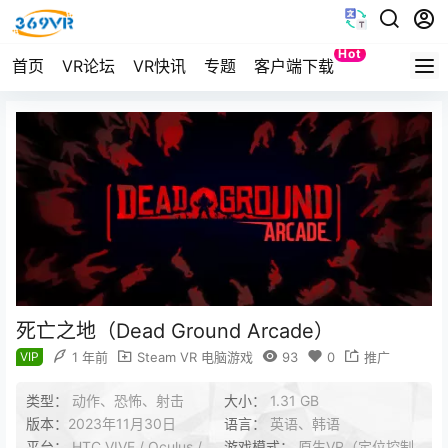
Hot
首页
VR论坛
VR快讯
专题
客户端下载
Quest
死亡之地（Dead Ground Arcade）
VIP
1 年前
Steam VR 电脑游戏
93
0
推广
类型：
动作、恐怖、射击
大小：
1.31 GB
版本：
2023年11月30日
语言：
英语、韩语
平台：
HTC VIVE / Oculus /
游戏模式：
原生VR（定位控制