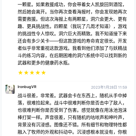
一颗星。如果救援成功，你会带着女人凯旋回到酒馆，
然后她会离开。当你再次查看海报时，你会发现她再次
需要救援。但这次海报上有两颗星，洞穴会更大、更有
趣、更具挑战性。四颗星（我玩了几周才知道），游戏
的挑战性令人惊叹。洞穴巨大而精致。我不知道接下来
还会有多少关卡——但这款游戏的寿命肯定很长。开发
者似乎非常重视这款游戏。我看到他们添加了与妖精战
斗的练习内容，在后期困难的洞穴系统中可以找到新的
武器和更多的健康药水瓶。
★
★
★
★
★
IronbugVR
2023年1月28日 11:59
战斗很差，非常差。武器会卡在东西上，随机从手中掉
落，很难捡起来。战斗中很难判断你是否击中了敌人，
也很难判断你是否受到了伤害。感觉就像在用泳池泡沫
棒打架一样。声音很差，只有随机的咕哝声和呻吟声，
背景没有沉浸感。图像还不错。所有细节和物理特性都
融入了牧师的外观和抖动中。沉浸感根本就没有，你根