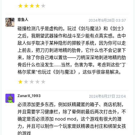
★
★
★
★
★
章鱼人
2024年9月28日 03:37
碰撞检测几乎是虚构的。玩过《剑与魔法》和《剑士》
之后，我期望武器操作和战斗至少能有点真实感。击中
敌人似乎取决于某种隐形的掷骰子系统，因为你可以走
上前去，把刀刃刺进地精的肋骨，它什么也不会记录下
来，除了你自己难以置信——刀柄深深地刺进地精的肋
骨后什么也没发生……当然，伤害为零。考虑到这些“丁
格尔浆果”也玩过《剑与魔法》，这似乎很容易解决。
★
★
★
★
★
ZanarX_1993
2024年6月27日 22:04
必须添加更多东西，例如妖精藏匿的箱子、商店机制，
并且需要学习健康栏，除了晕倒前最后两次打击外，不
确定是否必须添加 nood mod，这个游戏有很大的潜
力，并且可以制作一个玩家是妖精袭击村庄和绑架女孩
的游戏