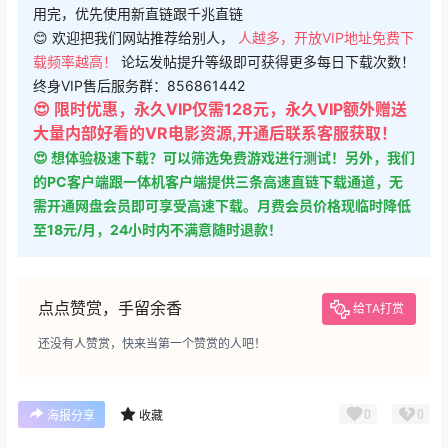
用完，优先使用新直链跟千兆直链
😊 欢迎把我们网站推荐给别人，
人越多，开放VIP地址免费下
载频率越高！
论坛发帖提升等级即可获得更多每日下载次数！
终身VIP售后服务群：856861442
😍 限时优惠，永久VIP仅需128元，永久VIP额外赠送
大量内部好看的VR电影资源,开通后联系客服获取！
😍 想体验极速下载？可以筛选免费游戏进行测试！另外，我们
的PC客户端跟一体机客户端提供三条高速直链下载通道，无
需开通网盘会员即可享受高速下载。月费会员价格现临时降低
至18元/月，24小时内不满意随时退款！
点点赞赏，手留余香
给TA打赏
还没有人赞赏，快来当第一个赞赏的人吧！
0
0
海报分享
收藏