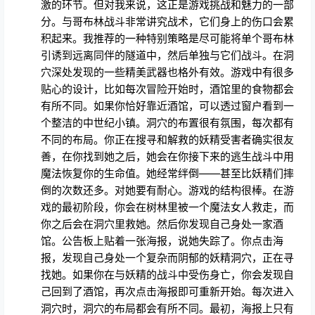
激的环节。但对我来说，这正是游戏挑战和魅力的一部
分。与哥布林战斗非常讲究战术，它们身上的伤口会累
积起来。我推荐的一种特别策略是尽可能将单个哥布林
引诱到远离同伴的隧道中，然后单独与它们战斗。在洞
穴深处发现的一些精美武器也格外有效。游戏中有很多
贴心的设计，比如每次冒险开始时，酒馆里的食物都会
有所不同。如果你恰好靠近酒馆，可以透过窗户看到一
个整洁的中世纪小镇。洞穴的布置很有氛围，每次都有
不同的布局。你正在搜寻和解救的妖精受害者确实很友
善，在你找到她之后，她会在你接下来的逃生战斗中用
魔法恢复你的生命值。她经常绊倒——甚至比妖精们摔
倒的次数还多。对她要有耐心。游戏的结构很棒。在游
戏的最初阶段，你会在树林里被一个魔法女人救走，而
你之后会在洞穴里救她。然后你发现自己身处一家酒
馆。公告板上贴着一张海报，说她失踪了。你点击海
报，发现自己身处一个复杂而阴郁的妖精洞穴，正在寻
找她。如果你在与妖精的战斗中受伤身亡，你会发现自
己回到了酒馆，再次点击海报即可重新开始。每次进入
洞穴时，洞穴的布局都会有所不同。最初，海报上只有