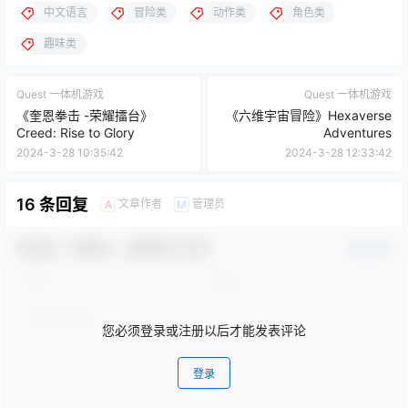
中文语言
冒险类
动作类
角色类
趣味类
Quest 一体机游戏
Quest 一体机游戏
《奎恩拳击 -荣耀擂台》
《六维宇宙冒险》Hexaverse
Creed: Rise to Glory
Adventures
2024-3-28 10:35:42
2024-3-28 12:33:42
16 条回复
文章作者
管理员
A
M
欢迎您，新朋友，感谢参与互动！
确认修改
您必须登录或注册以后才能发表评论
登录