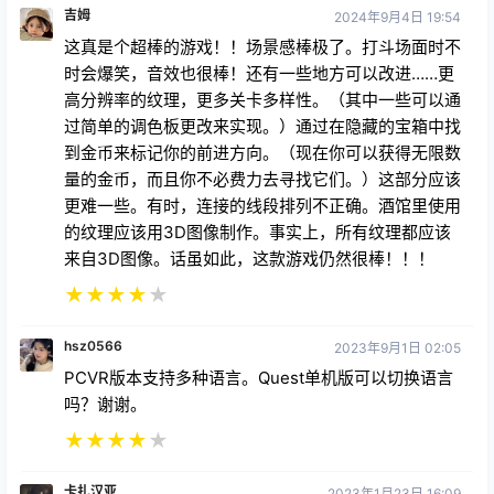
吉姆
2024年9月4日 19:54
这真是个超棒的游戏！！场景感棒极了。打斗场面时不
时会爆笑，音效也很棒！还有一些地方可以改进……更
高分辨率的纹理，更多关卡多样性。（其中一些可以通
过简单的调色板更改来实现。）通过在隐藏的宝箱中找
到金币来标记你的前进方向。（现在你可以获得无限数
量的金币，而且你不必费力去寻找它们。）这部分应该
更难一些。有时，连接的线段排列不正确。酒馆里使用
的纹理应该用3D图像制作。事实上，所有纹理都应该
来自3D图像。话虽如此，这款游戏仍然很棒！！！
★
★
★
★
★
hsz0566
2023年9月1日 02:05
PCVR版本支持多种语言。Quest单机版可以切换语言
吗？谢谢。
★
★
★
★
★
卡扎汉亚
2023年1月23日 16:09