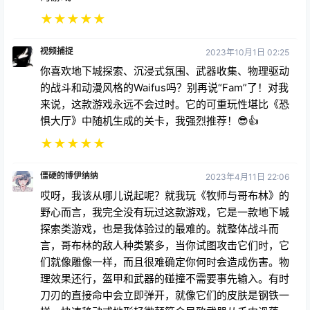
★
★
★
★
★
视频捕捉
2023年10月1日 02:25
你喜欢地下城探索、沉浸式氛围、武器收集、物理驱动
的战斗和动漫风格的Waifus吗？别再说“Fam”了！对我
来说，这款游戏永远不会过时。它的可重玩性堪比《恐
惧大厅》中随机生成的关卡，我强烈推荐！😎👍
★
★
★
★
★
僵硬的博伊纳纳
2023年4月11日 22:06
哎呀，我该从哪儿说起呢？就我玩《牧师与哥布林》的
野心而言，我完全没有玩过这款游戏，它是一款地下城
探索类游戏，也是我体验过的最难的。就整体战斗而
言，哥布林的敌人种类繁多，当你试图攻击它们时，它
们就像雕像一样，而且很难确定你何时会造成伤害。物
理效果还行，盔甲和武器的碰撞不需要事先输入。有时
刀刃的直接命中会立即弹开，就像它们的皮肤是钢铁一