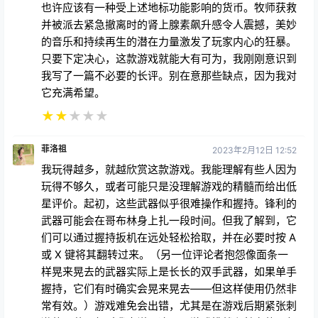
也许应该有一种受上述地标功能影响的货币。牧师获救
并被派去紧急撤离时的肾上腺素飙升感令人震撼，美妙
的音乐和持续再生的潜在力量激发了玩家内心的狂暴。
只要下定决心，这款游戏就能大有可为，我刚刚意识到
我写了一篇不必要的长评。别在意那些缺点，因为我对
它充满希望。
★
★
★
★
★
菲洛祖
2023年2月12日 12:52
我玩得越多，就越欣赏这款游戏。我能理解有些人因为
玩得不够久，或者可能只是没理解游戏的精髓而给出低
星评价。起初，这些武器似乎很难操作和握持。锋利的
武器可能会在哥布林身上扎一段时间。但我了解到，它
们可以通过握持扳机在远处轻松拾取，并在必要时按 A
或 X 键将其翻转过来。（另一位评论者抱怨像面条一
样晃来晃去的武器实际上是长长的双手武器，如果单手
握持，它们有时确实会晃来晃去——但这样使用仍然非
常有效。）游戏难免会出错，尤其是在游戏后期紧张刺