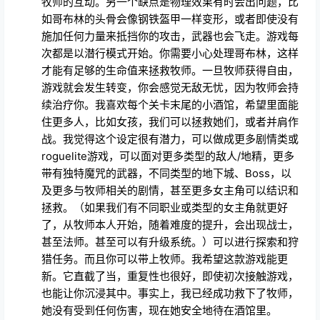
牧师的互动。另一个缺点是物理效果有时会出问题，比
如哥布林的头骨会像钢铁盔甲一样变形，或者即使没有
施加任何力量来抵挡你的攻击，武器也会飞走。游戏每
次都是以潜行模式开始。你需要小心处理哥布林，这样
才能有足够的生命值来拯救牧师。一旦牧师获得自由，
游戏就会发生转变，你会感觉无敌无忧，因为牧师会持
续治疗你。我喜欢每个关卡末尾的小酒馆，希望里面能
住更多人，比如女孩，我们可以拯救她们，或者并肩作
战。我觉得这个设定很有潜力，可以做成更多剧情类或
roguelite游戏，可以面对更多类型的敌人/地精，更多
带有独特魔咒的武器，不同类型的地下城、Boss，以
及更多与牧师相关的剧情，甚至更多女主角可以结识和
拯救。（如果我们有不同职业或类型的女主角就更好
了，从牧师本人开始，随着难度的提升，会出现战士，
甚至法师。甚至可以有升级系统。）可以进行探索和狩
猎任务。而且你可以带上牧师。我希望这款游戏能更
新。它直截了当，重复性也很好，即使初次接触游戏，
也能让你沉浸其中。事实上，我已经成功救下了牧师，
她没有受到任何伤害，现在她安全地待在酒馆里。