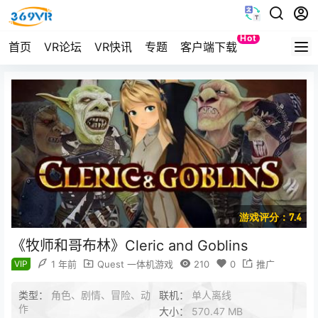
Hot
首页
VR论坛
VR快讯
专题
客户端下载
Quest
游戏评分：7.4
《牧师和哥布林》Cleric and Goblins
VIP
1 年前
Quest 一体机游戏
210
0
推广
类型：
角色、剧情、冒险、动
联机：
单人离线
作
大小：
570.47 MB