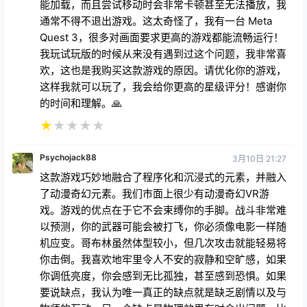
能加载，而且尝试移动时会非常卡顿甚至无法播放，我
通常不得不退出游戏。这太奇怪了，我有一台 Meta
Quest 3，很多对画面要求更高的游戏都能流畅运行！
我玩试玩版的时候从来没有遇到过这个问题，我非常喜
欢，这也是我购买这款游戏的原因。请优化你的游戏，
这样我就可以玩了，我会给你更高的星级评分！感谢你
的时间和理解。🙏
★
★
★
★
★
Psychojack88
3月10日 21:27
这款游戏巧妙地融合了程序化和沉浸式的元素，并融入
了动漫奇幻元素。我们市面上很少有动漫奇幻VR游
戏。游戏的优点在于它不会束缚你的手脚。战斗非常难
以预测，你的武器可能会被打飞，你必须像电影一样随
机应变。哥布林虽然体型较小，但几次攻击就能轻易将
你击倒。我喜欢地牢里令人不安的寂静和空旷感，如果
你调低亮度，你会感到无比孤独，甚至感到恐惧。如果
要说缺点，我认为唯一真正的缺点就是缺乏剧情以及与