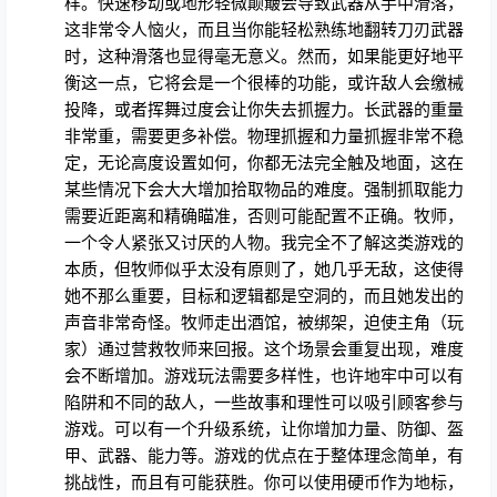
样。快速移动或地形轻微颠簸会导致武器从手中滑落，
这非常令人恼火，而且当你能轻松熟练地翻转刀刃武器
时，这种滑落也显得毫无意义。然而，如果能更好地平
衡这一点，它将会是一个很棒的功能，或许敌人会缴械
投降，或者挥舞过度会让你失去抓握力。长武器的重量
非常重，需要更多补偿。物理抓握和力量抓握非常不稳
定，无论高度设置如何，你都无法完全触及地面，这在
某些情况下会大大增加拾取物品的难度。强制抓取能力
需要近距离和精确瞄准，否则可能配置不正确。牧师，
一个令人紧张又讨厌的人物。我完全不了解这类游戏的
本质，但牧师似乎太没有原则了，她几乎无敌，这使得
她不那么重要，目标和逻辑都是空洞的，而且她发出的
声音非常奇怪。牧师走出酒馆，被绑架，迫使主角（玩
家）通过营救牧师来回报。这个场景会重复出现，难度
会不断增加。游戏玩法需要多样性，也许地牢中可以有
陷阱和不同的敌人，一些故事和理性可以吸引顾客参与
游戏。可以有一个升级系统，让你增加力量、防御、盔
甲、武器、能力等。游戏的优点在于整体理念简单，有
挑战性，而且有可能获胜。你可以使用硬币作为地标，