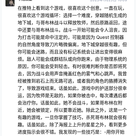
在推特上看到这个游戏，很喜欢这个创意。一直在玩，
很喜欢这个游戏循环：选择一个难度，穿越随机生成的
地下城，与哥布林战斗以释放牧师，然后原路返回，途
中还要与哥布林战斗。战斗一开始可能会令人沮丧，因
为打击可能是命中注定的，可能是因为 Quest 控制器
的自然角度导致刀片略微偏离，地下城穿越很有趣，但
你可能会迷路，而且没有标记系统会让进出变得很麻
烦。敌人可能会成群结队或向你跑来，由于物理系统的
原因，你可能会受到轻击。有时很难判断你是否即将死
去，因为战斗会用声音掩盖红色的雾气和心跳声。我曾
经被推到岩石上而无路可逃，或者我的角色的胳膊消失
了，导致游戏结束。话虽如此，游戏中的护送部分很幸
运，因为牧师是无敌的，如果你被击中，每次遭遇后都
会治疗你。话虽如此，她不会战斗，如果哥布林在附
近，她会被锁定，所以要靠近她。除此之外，这是一个
有趣的游戏，一旦你掌握了技巧，杀死哥布林就会很有
趣。话虽如此，除了海报上上升的星星之外，看到更多
进度指示会很不错。我发现的一些技巧是：-用你开始