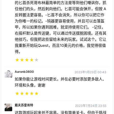
的匕首杀死哥布林最简单的方法是等到他们嘲讽你，抓
住他们的头，然后刺向他们。匕首可能会弹开，但按 A
反转握法更容易。-匕首不会消失，所以你可以把它作
为你唯一的标记。-钝器更容易使用，并且可以击落盔
甲，所以如果你遇到困难，就坚持使用它们。 -记住，
右摇杆默认是传送键，可以通过传送摆脱困境。还有其
他技巧，但我把这些留给未来的玩家。试试这个。它让
我重新开始玩Quest，而且10美元的价格，我觉得很值
得。
★
★
★
★
★
Aaronb3600
2023年1月23日 00:43
如果你能让游戏时间更长，并在必要时添加更多敌人、
环境和头像，谢谢
★
★
★
★
★
戴夫苏雷肖特
2023年7月24日 23:55
这款游戏玩起来并不容易。没有简单关卡。但由于挑战