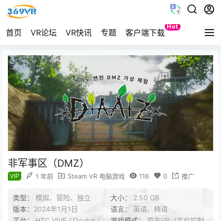
Hot
首页
VR论坛
VR快讯
专题
客户端下载
Quest
非军事区（DMZ）
VIP
1 年前
Steam VR 电脑游戏
116
0
推广
类型：
模拟、冒险、独立
大小：
2.50 GB
版本：
2024年1月1日
语言：
英语、韩语
平台：
HTC VIVE / Oculus /
游戏模式：
原生VR（定位控制