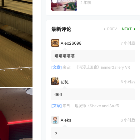
2 年前
最新评论
PREV
NEXT
Alex26098
7 小时后
嘻嘻嘻嘻嘻
[文章]
来自：
《沉浸式画廊》immerGallery VR
初见
6 小时后
666
[文章]
来自：
理发师（Shave and Stuff）
Aleks
6 小时后
b