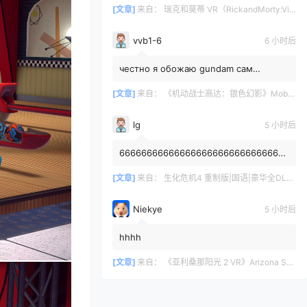
[文章]
来自：
瑞克和莫蒂 VR（RickandMorty:VirtualRick-ality）
vvb1-6
6 小时后
честно я обожаю gundam сам
собирал модельку rx78-2 rg жаль что
1/144 а так я пропустил хайп данно...
[文章]
来自：
《机动战士高达：银色幻影》Mobile Suit Gundam: Silver Phantom
lg
5 小时后
6666666666666666666666666666666
6666666
[文章]
来自：
生化危机4 重制版|国语|豪华全DLC（Resident Evil 4 VR）
Niekye
5 小时后
hhhh
[文章]
来自：
《亚利桑那阳光 2 VR》Arizona Sunshine® 2