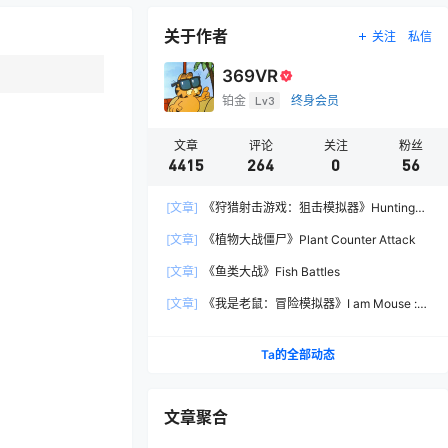
关于作者
关注
私信
369VR
铂金
Lv3
终身会员
文章
评论
关注
粉丝
4415
264
0
56
[文章]
《狩猎射击游戏：狙击模拟器》Hunting
Shooter: Sniper Simulator
[文章]
《植物大战僵尸》Plant Counter Attack
[文章]
《鱼类大战》Fish Battles
[文章]
《我是老鼠：冒险模拟器》I am Mouse :
Adventure Simulator
Ta的全部动态
文章聚合