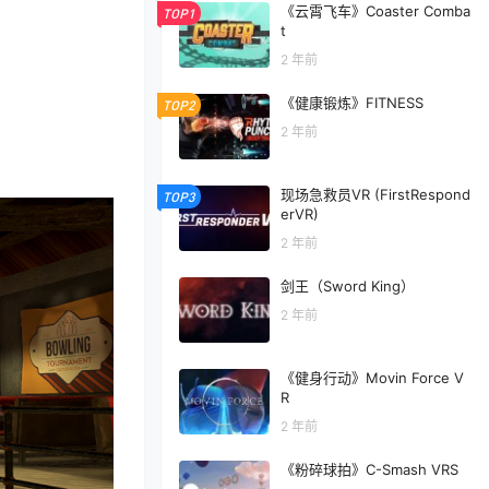
《云霄飞车》Coaster Comba
TOP1
t
2 年前
《健康锻炼》FITNESS
TOP2
2 年前
现场急救员VR (FirstRespond
TOP3
erVR)
2 年前
剑王（Sword King）
2 年前
《健身行动》Movin Force V
R
2 年前
《粉碎球拍》C-Smash VRS