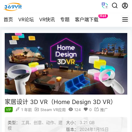
Hot
首页
VR论坛
VR快讯
专题
客户端下载
Quest
家居设计 3D VR（Home Design 3D VR）
VIP
1 年前
Steam VR应用
124
0
推广
类型：
工具、创意、动作、建
大小：
3.21 GB
模
版本：
2024年1月15日