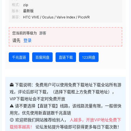
格式：
zip
版本：
最新版
兼容：
HTC VIVE / Oculus / Valve Index / PicoVR
您当前的等级为
游客
请先
登录
千兆直链
百度网盘
直链下载
123网盘
👻 下载说明：免费用户可以使用免费下载地址下载全站所有游
戏，评论后即可下载，（选择下载框上方免费下载地址），
VIP下载地址会不定时免费开放
⚠ 请不要选择【直链下载】线路，该线路流量有限，一般很快
用完，优先使用新直链跟千兆直链
😊 欢迎把我们网站推荐给别人，
人越多，开放VIP地址免费下
载频率越高！
论坛发帖提升等级即可获得更多每日下载次数！