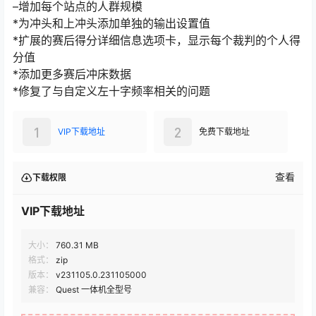
–增加每个站点的人群规模
*为冲头和上冲头添加单独的输出设置值
*扩展的赛后得分详细信息选项卡，显示每个裁判的个人得
分值
*添加更多赛后冲床数据
*修复了与自定义左十字频率相关的问题
1
2
VIP下载地址
免费下载地址
查看
下载权限
VIP下载地址
大小：
760.31 MB
格式：
zip
版本：
v231105.0.231105000
兼容：
Quest 一体机全型号