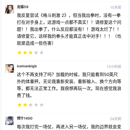
龙猫59
10天前
我反复尝试《格斗刺激 2》，但当我出拳时，没有一拳
打在对手身上，这游戏一点都不真实！！请修复这个问
题！！我出拳了，什么反应都没有！！游戏太烂了！！
请修复它，这样我的拳头才能真正击中对手！！！（也
就是造成一些伤害）
★
★
★
★
★
icemanbigb
13小时前
这个不再支持了吗？加载的时候，我只能看到50英尺
外的体重秤。无论我重新安装、重新输入、换个方向等
等，都无法正常工作。我很想再玩一次。现在感觉我浪
费了钱。
★
★
★
★
★
博什1400
24天前
每次我打完一场仗，再进入另一场仗，我的边界就会变