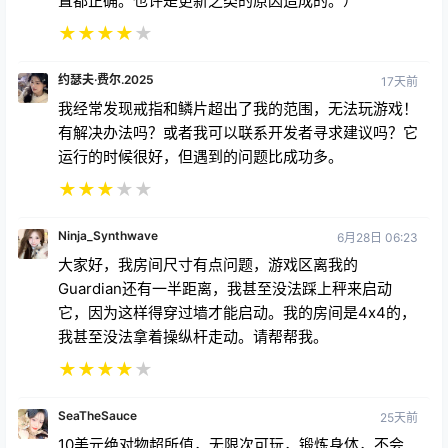
置都正确。也许是更新之类的原因造成的。）
★
★
★
★
★
约瑟夫·费尔.2025
17天前
我经常发现戒指和鳞片超出了我的范围，无法玩游戏！
有解决办法吗？或者我可以联系开发者寻求建议吗？它
运行的时候很好，但遇到的问题比成功多。
★
★
★
★
★
Ninja_Synthwave
6月28日 06:23
大家好，我房间尺寸有点问题，游戏区离我的
Guardian还有一半距离，我甚至没法踩上秤来启动
它，因为这样得穿过墙才能启动。我的房间是4x4的，
我甚至没法拿着操纵杆走动。请帮帮我。
★
★
★
★
★
SeaTheSauce
25天前
10美元绝对物超所值，无限次可玩，锻炼身体，不会