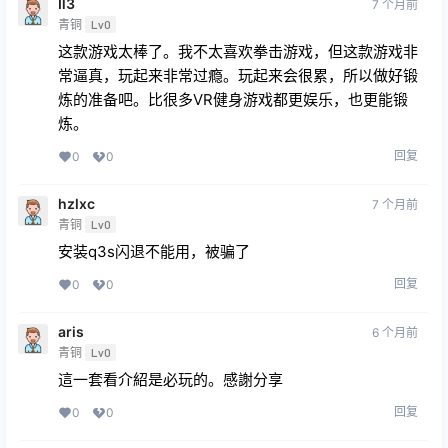
Ⅱ3
7 个月前
青铜
Lv0
这款游戏太棒了。我不太喜欢拳击游戏，但这款游戏非
常逼真，玩起来非常过瘾。玩起来会很累，所以做好锻
炼的准备吧。比很多VR健身游戏都更娱乐，也更能锻
炼。
回复
0
0
hzlxc
7 个月前
青铜
Lv0
安装q3s闪退不能用，被骗了
回复
0
0
aris
6 个月前
青铜
Lv0
這一套看介紹是必玩的。感謝分享
回复
0
0