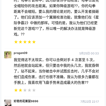
时，勾拳才会命中，因为即使你手动校准，勾拳也会完
全缩短你的攻击距离。如果你降级游戏??，你的勾拳
距离不会缩短。要么我的理论是对的，要么开发者搞砸
了。他们应该添加一个翼展校准功能，就像他们在《星
际争霸2》中做的那样。可惜的是，我认为他们已经更
新完这个游戏??了，所以唯一的解决办法就是降级游
戏。??
★
★
★
★
★
progen09
5月25日 00:33
我觉得这不太现实，你可以击倒对手 4 次甚至 5 次，
然后他就会站起来，但只要击中我的头几次，我就昏倒
了，站不起来，当你被击中并试图反击时，几乎不会对
他们造成伤害，击打也很不准确，我认为很多力量都在
手腕上，我喜欢用飞盘手势来造成最大的伤害??
★
★
★
★
★
好奇的花栗鼠9896
7月22日 22:17