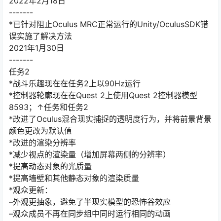
2022年2月18日
-------
*已针对阻止Oculus MRC正常运行的Unity/OculusSDK错
误实施了解决方法
2021年1月30日
-------
任务2
*战斗乐趣现在在任务2上以90Hz运行
*控制器轮廓现在在Quest 2上使用Quest 2控制器模型
8593；↑任务和任务2
*改进了Oculus混合现实捕捉的透明度行为，并将前景背景
颜色更改为默认值
*改进的渲染分辨率
*减少视点的渲染量（增加屏幕两侧的分辨率）
*提高动态对象的光质量
*提高墙壁和其他静态对象的渲染质量
*观众更新：
–外观更抽象，避免了半现实模型的恐怖谷效应
–观众成员不再在同步组中同时运行相同的动画