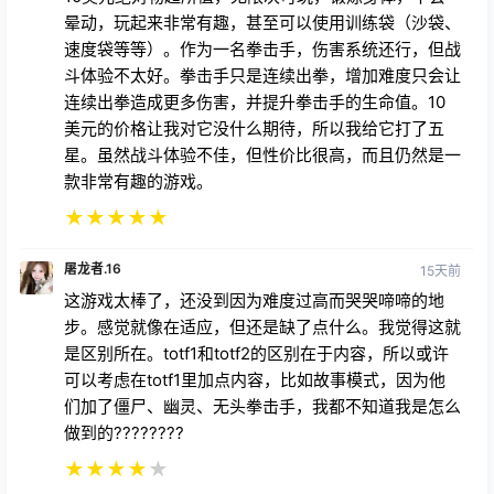
晕动，玩起来非常有趣，甚至可以使用训练袋（沙袋、
速度袋等等）。作为一名拳击手，伤害系统还行，但战
斗体验不太好。拳击手只是连续出拳，增加难度只会让
连续出拳造成更多伤害，并提升拳击手的生命值。10
美元的价格让我对它没什么期待，所以我给它打了五
星。虽然战斗体验不佳，但性价比很高，而且仍然是一
款非常有趣的游戏。
★
★
★
★
★
屠龙者.16
15天前
这游戏太棒了，还没到因为难度过高而哭哭啼啼的地
步。感觉就像在适应，但还是缺了点什么。我觉得这就
是区别所在。totf1和totf2的区别在于内容，所以或许
可以考虑在totf1里加点内容，比如故事模式，因为他
们加了僵尸、幽灵、无头拳击手，我都不知道我是怎么
做到的????????
★
★
★
★
★