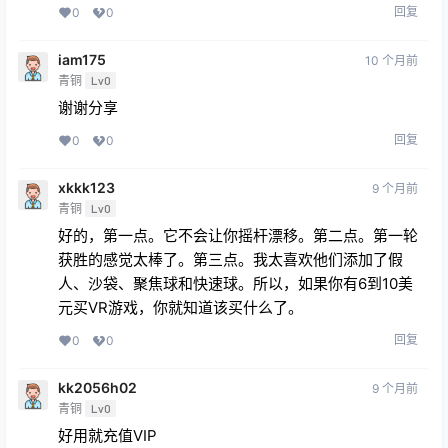
回复
0
0
iam175
10 个月前
青铜
Lv0
谢谢分享
回复
0
0
xkkk123
9 个月前
青铜
Lv0
好的，第一点。它不会让你摇杆漂移。第二点。第一轮
获胜的感觉太棒了。第三点。我太喜欢他们添加了假
人、沙袋、聚焦球和快速球。所以，如果你有6到10美
元买VR游戏，你就知道该买什么了。
回复
0
0
kk2056h02
9 个月前
青铜
Lv0
好用就充值VIP