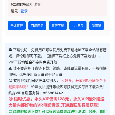
您当前的等级为
游客
请先
登录
千兆直链
百度网盘
直链下载
123网盘
新直链
👻 下载说明：免费用户可以使用免费下载地址下载全站所有游
戏，评论后即可下载，（选择下载框上方免费下载地址），
VIP下载地址会不定时免费开放
⚠ 请不要选择【直链下载】线路，该线路流量有限，一般很快
用完，优先使用新直链跟千兆直链
😊 欢迎把我们网站推荐给别人，
人越多，开放VIP地址免费下
载频率越高！
论坛发帖提升等级即可获得更多每日下载次数！
终身VIP售后服务群：856861442
😍 限时优惠，永久VIP仅需128元，永久VIP额外赠送
大量内部好看的VR电影资源,开通后联系客服获取！
😍 想体验极速下载？可以筛选免费游戏进行测试！另外，我们