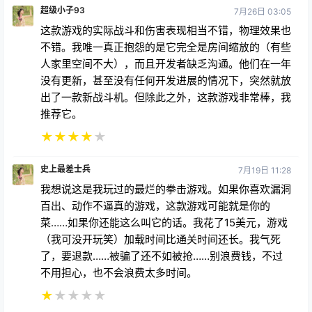
超级小子93
7月26日 03:05
这款游戏的实际战斗和伤害表现相当不错，物理效果也
不错。我唯一真正抱怨的是它完全是房间缩放的（有些
人家里空间不大），而且开发者缺乏沟通。他们在一年
没有更新，甚至没有任何开发进展的情况下，突然就放
出了一款新战斗机。但除此之外，这款游戏非常棒，我
推荐它。
★
★
★
★
★
史上最差士兵
7月19日 11:28
我想说这是我玩过的最烂的拳击游戏。如果你喜欢漏洞
百出、动作不逼真的游戏，这款游戏可能就是你的
菜……如果你还能这么叫它的话。我花了15美元，游戏
（我可没开玩笑）加载时间比通关时间还长。我气死
了，要退款……被骗了还不如被抢……别浪费钱，不过
不用担心，也不会浪费太多时间。
★
★
★
★
★