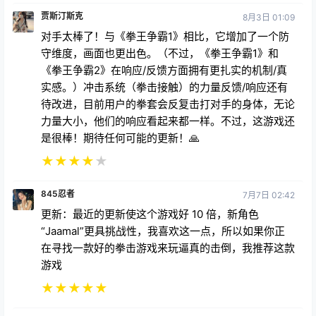
贾斯汀斯克
8月3日 01:09
对手太棒了！与《拳王争霸1》相比，它增加了一个防
守维度，画面也更出色。（不过，《拳王争霸1》和
《拳王争霸2》在响应/反馈方面拥有更扎实的机制/真
实感。）冲击系统（拳击接触）的力量反馈/响应还有
待改进，目前用户的拳套会反复击打对手的身体，无论
力量大小，他们的响应看起来都一样。不过，这游戏还
是很棒！期待任何可能的更新！🙏
★
★
★
★
★
845忍者
7月7日 02:42
更新：最近的更新使这个游戏好 10 倍，新角色
“Jaamal”更具挑战性，我喜欢这一点，所以如果你正
在寻找一款好的拳击游戏来玩逼真的击倒，我推荐这款
游戏
★
★
★
★
★