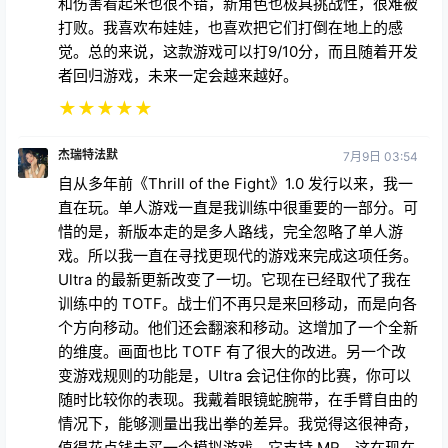
和伤害看起来也很不错，新角色也极具挑战性，很难被
打败。我喜欢布娃娃，也喜欢把它们打倒在地上的感
觉。总的来说，这款游戏可以打9/10分，而且随着开发
者回归游戏，未来一定会越来越好。
★
★
★
★
★
杰瑞特法默
7月9日 03:54
自从多年前《Thrill of the Fight》1.0 发行以来，我一
直在玩。单人游戏一直是我训练中很重要的一部分。可
惜的是，新版本走的是多人路线，完全忽略了单人游
戏。所以我一直在寻找更现代的游戏来完成这项任务。
Ultra 的最新更新改变了一切。它现在已经取代了我在
训练中的 TOTF。战士们不再只是来回移动，而是向各
个方向移动。他们还会翻滚和移动。这增加了一个全新
的维度。画面也比 TOTF 有了很大的改进。另一个改
变游戏规则的功能是，Ultra 会记住你的比赛，你可以
随时比较你的表现。我戴着眼镜蛇腕带，在手臂自由的
情况下，能够测量出我出拳的差异。我觉得这很神奇，
值得花点钱去买一个模拟游戏。它支持 MR，这在现在