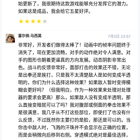
始更新了，我很期待这款游戏能够充分发挥它的潜力。
如果这是成品，我会给它五星好评。
★
★
★
★
★
塞尔佩·马西莫
7月5日 23:57
非常好，开发者们做得太棒了！动画中的帧率问题终于
消失了，现在更加流畅，对手的动作绝对令人满意。对
手的图形也朝着更逼真的方向发展。动态阴影非常出
色。战斗的反馈非常好，面部打击的效果还不错，无论
是出拳还是挨打，只是我不太清楚敌人是如何变成半透
明的，你们为什么选择这种效果？如果敌人暂时变得模
糊会更好吗？（但我明白，作为一种效果来处理对处理
器的要求会更高）那么，如果敌人没有变成半透明，那
么直接变暗就可以了吗？我对腹部或侧面的拳击效果不
是很满意，我几乎从不打这些部位，即使打了也没有什
么反馈，不过既然你主要打的是脸，那还是可以的。当
你击中敌人时，飞溅的汗珠并不会显示在正确的位置，
而是会稍微向后移到右侧。穿透模式绝对是最佳选择，