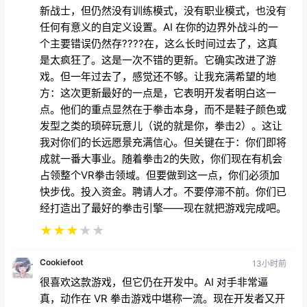
新战士，但仍然没有训练模式，没有职业模式，也没有
任何有意义的自定义设置。AI 在你的边界外战斗的一
个主要错误仍然存????在，这么长时间过去了，这真
是太疯狂了。这是一次不错的更新。它确实改进了游
戏。但一年过去了，感觉还不够。让我充满希望的地
方：这次更新最好的一点是，它表明开发者明白这一
点。他们的重点显然在于拳击本身，而不是鞋子颜色或
发型之类的琐碎玩意儿（说的就是你，拳击2）。这让
我对你们的长远愿景充满信心。但关键在于：你们即将
成就一番大事业。随着拳击2的失败，你们现在有机会
占领整个VR拳击领域。但要做到这一点，你们必须加
快步伐。投入资金。聘请人才。不要停滞不前。你们已
经打造出了最好的拳击引擎——现在就把游戏完成吧。
★
★
★
★
★
Cookiefoot
13小时前
很喜欢这款游戏，但它仍在开发中。AI 对手非常逼
真，动作在 VR 拳击游戏中堪称一流。现在开发者又开