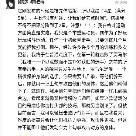
曼陀罗·塔勒巴纳
20天前
它刚发布的时候是抢先体验版，所以我给了4星（满分
5星），并说“很有前途，让我们给它点时间”。结果我
不得不把评分降到了2星。注意！！！：我在格斗运动
方面简直是灾难，我只是个举重运动员，偶尔为了好玩
玩玩格斗运动。任何一个初级拳击手，只要训练几个月
就能把我打倒。现在，经过许多许多个月的训练和多次
更新，我终于在普通难度下，在第一轮就击败了贾马尔
（我唯一一个以点数而不是TKO获胜的选手）之前的所
有拳击手。AI的躲闪只发生在脸上，贾马尔是唯一一个
稍微保护身体的选手。你只需要出几拳，等他们躲开
后，你就用一记上勾拳攻击他们的身体，然后他们就倒
下了。就这样。我用侧勾拳把他们像布娃娃一样甩到擂
台边，看起来就像某种滑稽的卡通画。如果这款游戏的
目的是磨练你击打头部的技巧，那就另当别论了。但就
目前而言，我可以轻松击败所有对手，而且在我看来，
难度的提高只会让他们抵抗力更强，攻击性更强。但这
并不能阻止他们发动全力上勾拳攻击对方的身体。