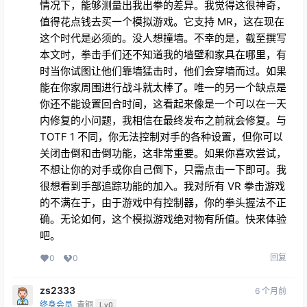
情况下，能够测量出我出拳的差异。我觉得这很神奇，
值得花点钱去买一个模拟游戏。它支持 MR，这在现在
这个时代是必须的。没人想撞墙。不幸的是，截至撰写
本文时，拳击手们还不知道我的墙壁和家具在哪里，有
时当你试图让他们靠墙猛击时，他们会穿墙而过。如果
能在你家周围进行战斗就太棒了。唯一的另一个缺点是
你还不能设置回合时间，这看起来像是一个可以在一天
内修复的小问题，我相信在最终发布之前就会修复。与
TOTF 1 不同，你无法控制对手的各种设置，但你可以
关闭击倒和击倒功能，这非常重要。如果你喜欢尝试，
不想让你的对手或你自己倒下，只需点击一下即可。我
很想看到手部追踪功能的加入。我对所有 VR 拳击游戏
的不满在于，由于游戏中有控制器，你的拳头握法不正
确。无论如何，这个模拟游戏绝对物有所值。快来体验
吧。
回复
0
0
zs2333
6 个月前
终身会员
青铜
Lv0