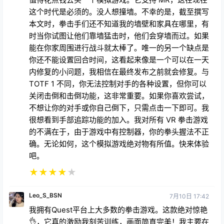
这个时代是必须的。没人想撞墙。不幸的是，截至撰写
本文时，拳击手们还不知道我的墙壁和家具在哪里，有
时当你试图让他们靠墙猛击时，他们会穿墙而过。如果
能在你家周围进行战斗就太棒了。唯一的另一个缺点是
你还不能设置回合时间，这看起来像是一个可以在一天
内修复的小问题，我相信在最终发布之前就会修复。与
TOTF 1 不同，你无法控制对手的各种设置，但你可以
关闭击倒和击倒功能，这非常重要。如果你喜欢尝试，
不想让你的对手或你自己倒下，只需点击一下即可。我
很想看到手部追踪功能的加入。我对所有 VR 拳击游戏
的不满在于，由于游戏中有控制器，你的拳头握法不正
确。无论如何，这个模拟游戏绝对物有所值。快来体验
吧。
★
★
★
★
★
Leo_S_BSN
7月10日 17:42
我拥有Quest平台上大多数的拳击游戏。这款绝对惊艳
👌，它真的激励我刻苦训练，画面简直完美！我主要在