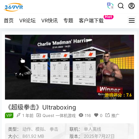
Hot
首页
VR论坛
VR快讯
专题
客户端下载
Quest
游戏评分：7.6
《超级拳击》Ultraboxing
VIP
1 年前
Quest 一体机游戏
116
0
推广
类型：
动作、模拟、 拳击
联机：
单人离线
大小：
861.92 MB
版本：
2025年7月27日