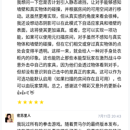
我想问一下您是否计划引入静态遮挡，让对手能够感知
墙壁和真实物体的碰撞，并根据房间的可用空间进行移
动。这虽然更难实现，但从真实感的角度来看会很棒。
我还设想动态阴影可以在此模式下自适应家具和墙壁的
表面，这将使其更加逼真。或者，您可以实现一项功
能，如果可以使用元扫描房间，对手虽然不感知与真实
物体和墙壁的碰撞，但在它们相交或穿过真实物体的点
处会变得半透明。这样一来，就会给人一种对手身处衣
柜内的印象。这也能防止那些本能型玩家在激烈战斗中
意外击中自己的家具，因为他们会透过物体看到对手，
但却没有意识到自己击中的是真正的家具。这可以作为
可选功能默认启用（如果扫描的房间存在且可用），也
可以由玩家禁用。总之，感谢这个精彩又意外的更新👍
👍👍🤙👋
★
★
★
★
★
密苏里人
7月11日 20:43
我玩过所有的拳击游戏。随着贾马尔的最终版本发布，