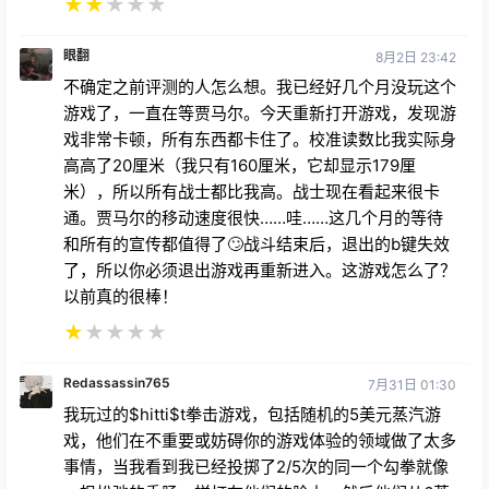
★
★
★
★
★
眼翻
8月2日 23:42
不确定之前评测的人怎么想。我已经好几个月没玩这个
游戏了，一直在等贾马尔。今天重新打开游戏，发现游
戏非常卡顿，所有东西都卡住了。校准读数比我实际身
高高了20厘米（我只有160厘米，它却显示179厘
米），所以所有战士都比我高。战士现在看起来很卡
通。贾马尔的移动速度很快……哇……这几个月的等待
和所有的宣传都值得了🙄战斗结束后，退出的b键失效
了，所以你必须退出游戏再重新进入。这游戏怎么了？
以前真的很棒！
★
★
★
★
★
Redassassin765
7月31日 01:30
我玩过的$hitti$t拳击游戏，包括随机的5美元蒸汽游
戏，他们在不重要或妨碍你的游戏体验的领域做了太多
事情，当我看到我已经投掷了2/5次的同一个勾拳就像