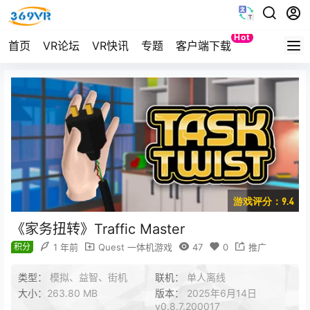
Hot
首页
VR论坛
VR快讯
专题
客户端下载
Quest
游戏评分：9.4
《家务扭转》Traffic Master
积分
1 年前
Quest 一体机游戏
47
0
推广
类型：
模拟、益智、街机
联机：
单人离线
大小：
263.80 MB
版本：
2025年6月14日
v0.8.7.200017