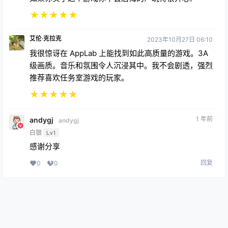
★
★
★
★
★
艾伦·克拉克
2023年10月27日 06:10
我很惊讶在 AppLab 上能找到如此高质量的游戏。3A
级画质。音乐和氛围令人沉浸其中。我不会剧透，强烈
推荐喜欢任务室游戏的玩家。
★
★
★
★
★
1 年前
andygj
andygj
白银
Lv1
感谢分享
回复
0
0