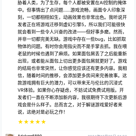
胁着人类，为了生存，每个人都被安置在AI控制的掩体
中。但事情出了点问题……游戏流畅，画面令人印象深
刻，一切都栩栩如生，动画效果也非常出色。我听说开
发者正在将游戏迁移到虚幻引擎5，所以我们可能很快
就会看到一些令人兴奋的改进——但好事多磨。然而，
并非一切都完美无缺。游戏中存在一些bug，比如抓取
物体的问题。有时你会用指尖而不是手掌去抓。我在喂
老鼠的时候也遇到了麻烦。如果面包屑丢了之后能重新
出现，或者能从面包上切出更多面包屑就更好了。游戏
的结局也非常突然，让你感觉应该还有更多内容。我相
信，随着时间的推移，会添加更多房间来完善故事。这
款游戏拥有巨大的潜力，可以带来无与伦比的沉浸式
VR体验。如果你心存疑虑，不妨试试免费试用版。开
发者们一直在不断添加新内容，我很期待下次更新后游
戏会是什么样子。总而言之，对于解谜游戏爱好者来
说，这绝对是必玩之作！
★
★
★
★
★
Adalynn6890