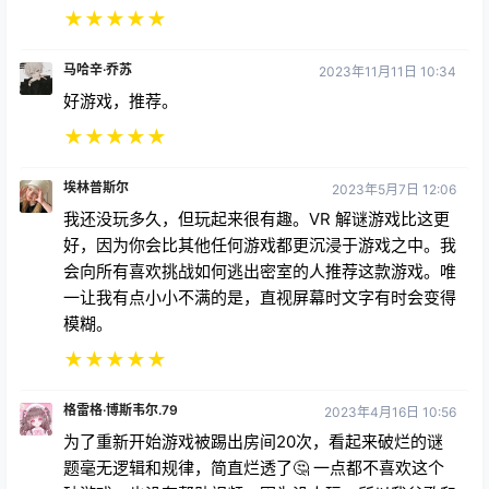
★
★
★
★
★
马哈辛·乔苏
2023年11月11日 10:34
好游戏，推荐。
★
★
★
★
★
埃林普斯尔
2023年5月7日 12:06
我还没玩多久，但玩起来很有趣。VR 解谜游戏比这更
好，因为你会比其他任何游戏都更沉浸于游戏之中。我
会向所有喜欢挑战如何逃出密室的人推荐这款游戏。唯
一让我有点小小不满的是，直视屏幕时文字有时会变得
模糊。
★
★
★
★
★
格雷格·博斯韦尔.79
2023年4月16日 10:56
为了重新开始游戏被踢出房间20次，看起来破烂的谜
题毫无逻辑和规律，简直烂透了🤔 一点都不喜欢这个