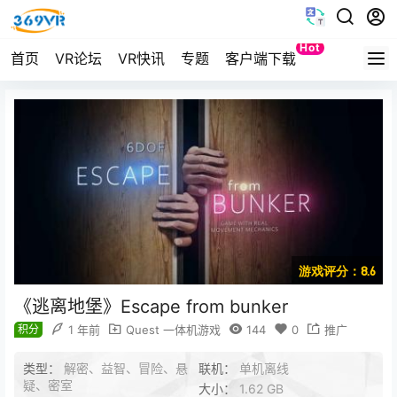
Hot
首页
VR论坛
VR快讯
专题
客户端下载
Quest
游戏评分：8.6
《逃离地堡》Escape from bunker
积分
1 年前
Quest 一体机游戏
144
0
推广
类型：
解密、益智、冒险、悬
联机：
单机离线
疑、密室
大小：
1.62 GB