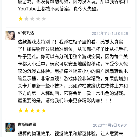
破游戏。也没有帮助视频，因为没人玩，所以我谷歌和
YouTube上都找不到答案。真令人失望。
★
★
★
★
★
VR阿凡达
2022年11月1日 06:26
这款游戏太特别了！我蹲在柜子里偷看，感觉太真实
了！碰撞物理效果精准到位，从顶部抓杯子比从把手抓
杯子更难。你可以充分利用整个游戏空间，因为每个关
卡都大小适中，玩家可以安全地缓慢移动，享受令人惊
叹的沉浸式体验。用抓痒器隔着小小的窗户风扇转动电
脑显示器，非常直观！游戏体验非常精致，如果能增加
关卡并更新一些小技巧，比如跨栏或蹲伏在物体上方和
下方的第一人称动画，它将会是一款非常出色的游戏。
最重要的是，请给我们带来更多精彩内容！！！
★
★
★
★
★
杰斯梅迪恩
2023年1月9日 09:01
很棒的物理效果、视觉效果和解谜体验。让人意犹未